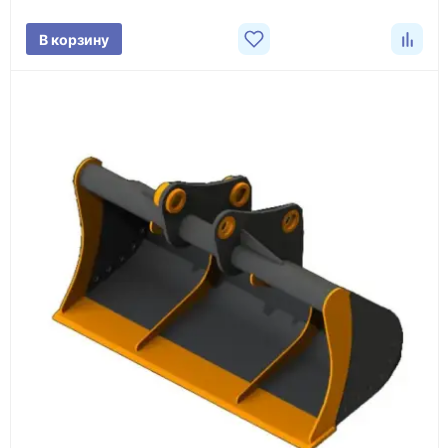
Фото/видео
В корзину
проверка товара перед отправкой клиенту
Документы
счёт, договор, накладные и сопроводительные
материалы
Как оформить заказ
1
Заявка
Оставьте заявку на сайте, по телефону или через
форму обратного звонка.