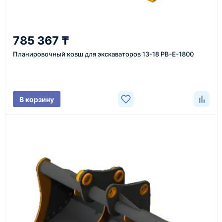
2
785 367 ₸
Уточнение задачи
Планировочный ковш для экскаваторов 13-18 PB-E-1800
Менеджер связывается с вами, уточняет
характеристики товара, город доставки и условия
поставки.
В корзину
3
Расчёт
Подбираем оборудование, рассчитываем
стоимость товара и ориентировочную стоимость
доставки.
4