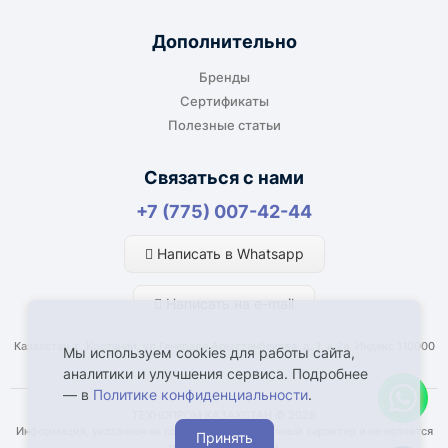
производство или в офис. Возможность
адресной доставки зависит от города, веса и
Дополнительно
габаритов груза.
Бренды
Сертификаты
Полезные статьи
Отдельный транспорт
Связаться с нами
Для крупногабаритных, тяжёлых или
+7 (775) 007-42-44
нестандартных грузов доставка
рассчитывается отдельно. По согласованию
Написать в Whatsapp
возможна отправка отдельным транспортом.
Написать на e-mail
Казахстан, г. Костанай, ул Генерала Арыстанбекова, д. 1, к.2а, Индекс 110000
Мы используем cookies для работы сайта,
аналитики и улучшения сервиса. Подробнее
— в
Политике конфиденциальности
.
Что влияет на срок доставки
ТЕХНОПРОМ КАЗАХСТАН © 2026
Информация, указанная на сайте, имеет справочный характер и не является
Принять
Наличие товара у поставщика или
публичной офертой