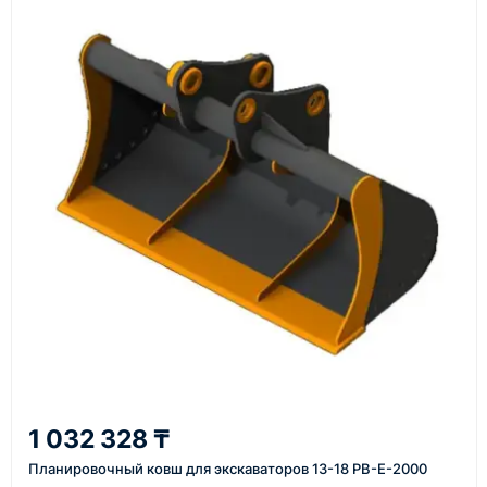
Основные поставки выполняются из России,
Казахстана и Китая — в зависимости от выбранного
поставщика, наличия товара и условий сделки.
Перед отгрузкой товары проходят визуальную
проверку. По запросу клиента мы можем отправить
фото- или видеоотчёт о состоянии товара на
момент отправки.
Срок поставки зависит от наличия товара у
поставщика, города доставки, габаритов груза,
выбранной транспортной компании и условий
маршрута.
Средний срок доставки по большинству
поставок составляет 7–14 дней. По товарам в
наличии и близким направлениям возможна
1 032 328 ₸
более быстрая отправка. Точный срок
Планировочный ковш для экскаваторов 13-18 PB-E-2000
менеджер сообщает при расчёте заказа.