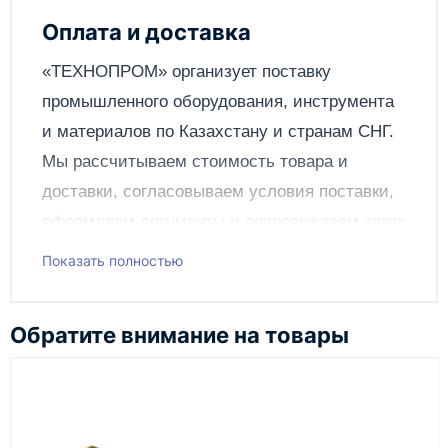
Оплата и доставка
Отправить
«ТЕХНОПРОМ» организует поставку
промышленного оборудования, инструмента
и материалов по
Казахстану
и странам СНГ.
Мы рассчитываем стоимость товара и
доставки, согласовываем условия поставки,
оформляем документы и сопровождаем заказ
до получения клиентом.
Показать полностью
Чтобы подать заявку через сайт, добавьте нужное
оборудование и инструменты в корзину, заполните
Обратите внимание на товары
онлайн-форму заказа и укажите контакты для
связи. Данные заявки используются только для
обработки заказа и связи с клиентом.
Наш сотрудник свяжется с вами, чтобы