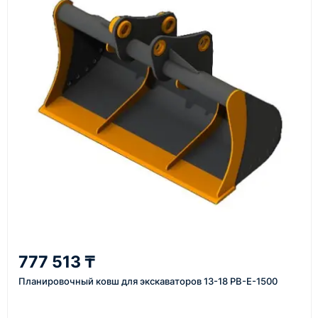
подтвердить заявку, уточнить детали, рассчитать
стоимость поставки и предложить удобный вариант
доставки.
Также вы можете заказать оборудование и
инструменты по номеру телефона в шапке сайта
или через онлайн-форму запроса обратного звонка.
Казахстан и СНГ
доставка оборудования в разные города и
регионы
От 7–14 дней
777 513 ₸
средний срок доставки по большинству поставок
Планировочный ковш для экскаваторов 13-18 PB-E-1500