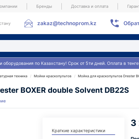
компании
Бренды
Доставка и оплата
Гаран
zakaz@technoprom.kz
Обрат
стану
и оборудования по Казахстану! Срок от 5ти дней. Оплата в тенге
атурная техника
Мойки краскопультов
Мойка для краскопультов Drester B
ester BOXER double Solvent DB22S
ние
3
Краткие характеристики
Про