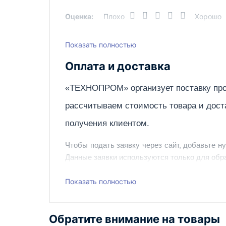
Оценка:
Плохо
Хорошо
Показать полностью
Написать отзыв
Оплата и доставка
«ТЕХНОПРОМ» организует поставку про
рассчитываем стоимость товара и дост
получения клиентом.
Чтобы подать заявку через сайт, добавьте н
Данные заявки используются только для обра
Наш сотрудник свяжется с вами, чтобы подтв
Показать полностью
Также вы можете заказать оборудование и ин
Обратите внимание на товары