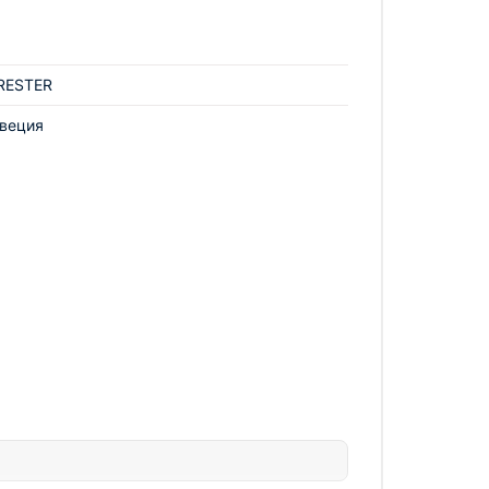
RESTER
веция