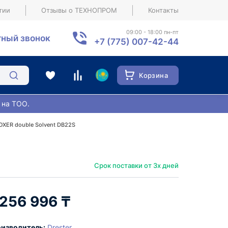
тии
Отзывы о ТЕХНОПРОМ
Контакты
09:00 - 18:00 пн-пт
ный звонок
+7 (775) 007-42-44
Корзина
 на ТОО.
OXER double Solvent DB22S
Срок поставки от 3х дней
 256 996 ₸
изводитель:
Drester