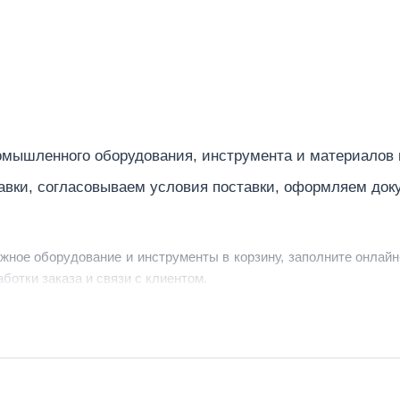
мышленного оборудования, инструмента и материалов
авки, согласовываем условия поставки, оформляем док
ужное оборудование и инструменты в корзину, заполните онлайн
ботки заказа и связи с клиентом.
ердить заявку, уточнить детали, рассчитать стоимость поставк
струменты по номеру телефона в шапке сайта или через онлайн