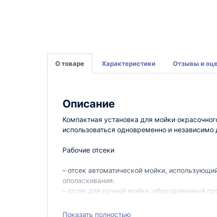
О товаре
Характеристики
Отзывы и оц
Описание
Компактная установка для мойки окрасочного
использоваться одновременно и независимо д
Рабочие отсеки
– отсек автоматической мойки, использующи
ополаскивания.
– отсек для ручной мойки, оборудованный п
ополаскивания чистым растворителем.
Показать полностью