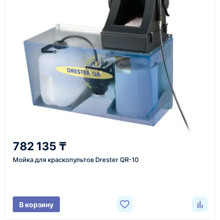
Также вы можете заказать оборудование и
инструменты по номеру телефона в шапке сайта
или через онлайн-форму запроса обратного звонка.
Казахстан и СНГ
доставка оборудования в разные города и
регионы
От 7–14 дней
782 135 ₸
средний срок доставки по большинству поставок
Мойка для краскопультов Drester QR-10
Фото/видео
В корзину
проверка товара перед отправкой клиенту