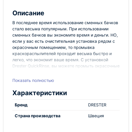
Описание
В последнее время использование сменных бачков
стало весьма популярным. При использовании
сменных бачков вы экономите время и деньги. НО,
если у вас есть очистительная установка рядом с
окрасочным помещением, то промывка
краскораспылителей проходит весьма быстро и
легко, что экономит ваше время. С установкой
Drester QuickRinse, вы можете промыть окрасочные
каналы пистолета всего за 10 секунд! Экономя
всего несколько минут на мойке одного
Показать полностью
краскораспылителя, вы экономите на много больше
времени за несколько месяцев. Важность
Характеристики
тщательной очистки пистолета очевидна. Если вы
просто заливаете краскопроводящие каналы
Бренд
DRESTER
растворителем или водой и распыляете, это не дает
необходимого результата очистки, особенно если
Страна производства
Швеция
это касается материалов на водной основе. Краски
на водной основе намного сложнее удалить, и