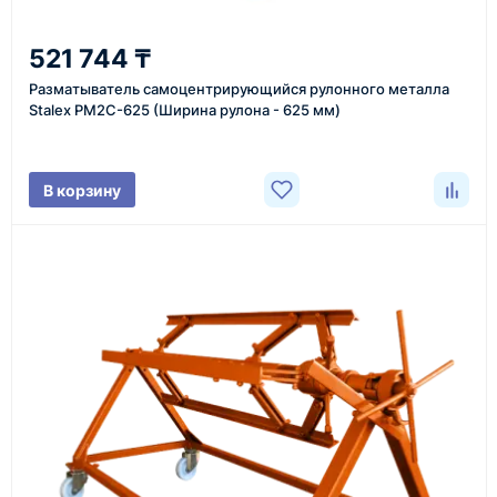
2
521 744 ₸
Уточнение задачи
Разматыватель самоцентрирующийся рулонного металла
Менеджер связывается с вами, уточняет
Stalex РМ2С-625 (Ширина рулона - 625 мм)
характеристики товара, город доставки и условия
поставки.
В корзину
3
Расчёт
Подбираем оборудование, рассчитываем
стоимость товара и ориентировочную стоимость
доставки.
4