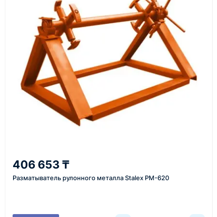
стоимость поставки и предложить удобный вариант
доставки.
Также вы можете заказать оборудование и
инструменты по номеру телефона в шапке сайта
или через онлайн-форму запроса обратного звонка.
Казахстан и СНГ
доставка оборудования в разные города и
регионы
От 7–14 дней
406 653 ₸
средний срок доставки по большинству поставок
Разматыватель рулонного металла Stalex РМ-620
Фото/видео