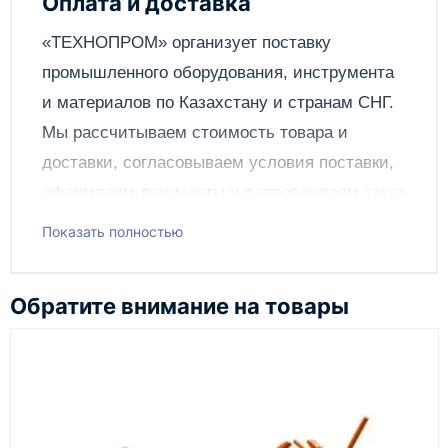
Оплата и доставка
Отправить
«ТЕХНОПРОМ» организует поставку
промышленного оборудования, инструмента
и материалов по
Казахстану
и странам СНГ.
Мы рассчитываем стоимость товара и
доставки, согласовываем условия поставки,
оформляем документы и сопровождаем заказ
до получения клиентом.
Показать полностью
Чтобы подать заявку через сайт, добавьте нужное
оборудование и инструменты в корзину, заполните
Обратите внимание на товары
онлайн-форму заказа и укажите контакты для
связи. Данные заявки используются только для
обработки заказа и связи с клиентом.
Наш сотрудник свяжется с вами, чтобы
подтвердить заявку, уточнить детали, рассчитать