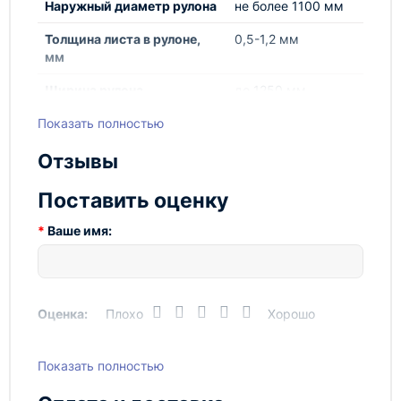
штурвал для размотки, смотки и торможения
Наружный диаметр рулона
не более 1100 мм
рулона;
Толщина листа в рулоне,
0,5-1,2 мм
стационарная станина обеспечивает
мм
безопасность при работе.
Ширина рулона
до 1250 мм
Показать полностью
Габаритные размеры
1700х1100х1165
мм
Отзывы
Грузоподъемность
8000 кг
Поставить оценку
масса
350 кг
Ваше имя:
Оценка:
Плохо
Хорошо
Показать полностью
Написать отзыв