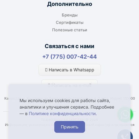
адресной доставки зависит от города, веса и
Дополнительно
габаритов груза.
Бренды
Сертификаты
Полезные статьи
Отдельный транспорт
Связаться с нами
Для крупногабаритных, тяжёлых или
+7 (775) 007-42-44
нестандартных грузов доставка
рассчитывается отдельно. По согласованию
Написать в Whatsapp
возможна отправка отдельным транспортом.
Написать на e-mail
Казахстан, г. Костанай, ул Генерала Арыстанбекова, д. 1, к.2а, Индекс 110000
Мы используем cookies для работы сайта,
аналитики и улучшения сервиса. Подробнее
— в
Политике конфиденциальности
.
Что влияет на срок доставки
ТЕХНОПРОМ КАЗАХСТАН © 2026
Информация, указанная на сайте, имеет справочный характер и не является
Принять
Наличие товара у поставщика или
публичной офертой
производителя.