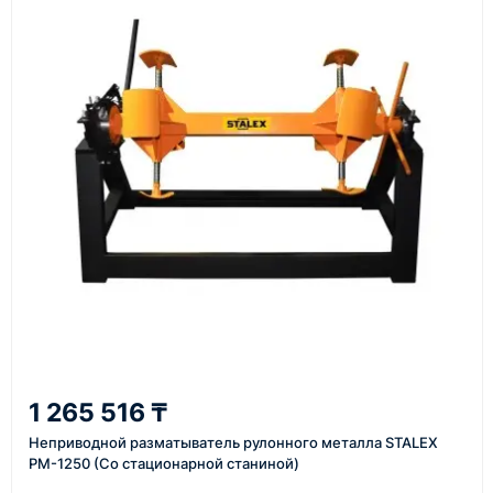
Казахстана и Китая — в зависимости от выбранного
поставщика, наличия товара и условий сделки.
Перед отгрузкой товары проходят визуальную
проверку. По запросу клиента мы можем отправить
фото- или видеоотчёт о состоянии товара на
момент отправки.
Срок поставки зависит от наличия товара у
поставщика, города доставки, габаритов груза,
выбранной транспортной компании и условий
маршрута.
Средний срок доставки по большинству
поставок составляет 7–14 дней. По товарам в
наличии и близким направлениям возможна
1 265 516 ₸
более быстрая отправка. Точный срок
Неприводной разматыватель рулонного металла STALEX
менеджер сообщает при расчёте заказа.
РМ-1250 (Со стационарной станиной)