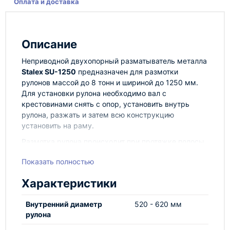
Оплата и доставка
Описание
Неприводной двухопорный разматыватель металла
Stalex SU-1250
предназначен для размотки
рулонов массой до 8 тонн и шириной до 1250 мм.
Для установки рулона необходимо вал с
крестовинами снять с опор, установить внутрь
рулона, разжать и затем всю конструкцию
установить на раму.
Размотка рулона происходит при протяжке полосы
или при вращении штурвала. Для работы с
Показать полностью
рулонами различной ширины крестовины могут
быть установлены в любую точку вала.
Характеристики
Внутренний диаметр
520 - 620 мм
Особенности:
рулона
ручная установка диаметра рулона;