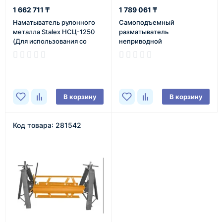
1 662 711 ₸
1 789 061 ₸
Наматыватель рулонного
Самоподъемный
металла Stalex НСЦ-1250
разматыватель
(Для использования со
неприводной
станками продольной
самоцентрирующийся
резки)
Stalex РМС-1250
В наличии
В наличии
В корзину
В корзину
Код товара: 281542