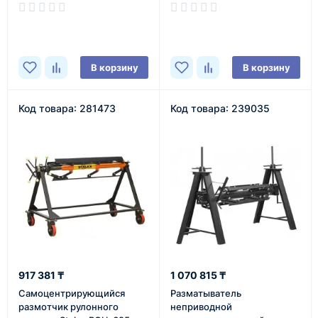
0,5-1,2 мм)
(Масса-320 кг, внутренний
диаметр-415-620 мм)
В наличии
В наличии
В корзину
В корзину
Код товара: 281473
Код товара: 239035
917 381 ₸
1 070 815 ₸
Самоцентрирующийся
Разматыватель
размотчик рулонного
неприводной