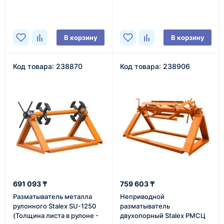
- 625 мм)
диаметр - 400-580 мм)
В наличии
В наличии
В корзину
В корзину
Код товара: 238870
Код товара: 238906
691 093 ₸
759 603 ₸
Разматыватель металла
Неприводной
рулонного Stalex SU-1250
разматыватель
(Толщина листа в рулоне -
двухопорный Stalex РМСЦ