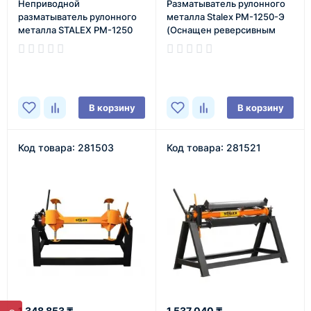
Неприводной
Разматыватель рулонного
разматыватель рулонного
металла Stalex РМ-1250-Э
металла STALEX РМ-1250
(Оснащен реверсивным
(Со стационарной
электроприводом)
станиной)
В наличии
В наличии
В корзину
В корзину
Код товара: 281503
Код товара: 281521
1 348 853 ₸
1 537 040 ₸