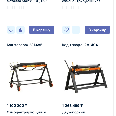
металла Stalex РСЦ-625
самоцентрирующийся
(Колеса с тормозным
самоподъемный Stalex
устройством)
SUS-1250
В наличии
В наличии
В корзину
В корзину
Код товара: 281485
Код товара: 281494
1 102 202 ₸
1 263 499 ₸
Самоцентрирующийся
Двухопорный