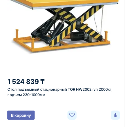
Также вы можете заказать оборудование и
инструменты по номеру телефона в шапке сайта
или через онлайн-форму запроса обратного звонка.
Казахстан и СНГ
доставка оборудования в разные города и
регионы
От 7–14 дней
1 524 839 ₸
средний срок доставки по большинству поставок
Стол подъемный стационарный TOR HW2002 г/п 2000кг,
подъем 230-1000мм
Фото/видео
В корзину
проверка товара перед отправкой клиенту