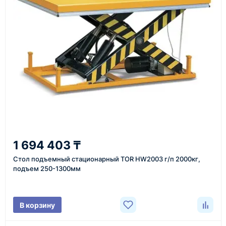
Также вы можете заказать оборудование и
инструменты по номеру телефона в шапке сайта
или через онлайн-форму запроса обратного звонка.
Казахстан и СНГ
доставка оборудования в разные города и
регионы
От 7–14 дней
1 694 403 ₸
средний срок доставки по большинству поставок
Стол подъемный стационарный TOR HW2003 г/п 2000кг,
подъем 250-1300мм
Фото/видео
В корзину
проверка товара перед отправкой клиенту