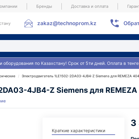
компании
Бренды
Доставка и оплата
Гаран
zakaz@technoprom.kz
Обрат
стану
и оборудования по Казахстану! Срок от 5ти дней. Оплата в тенге
рические
Электродвигатель 1LE1502-2DA03-4JB4-Z Siemens для REMEZA 40
-2DA03-4JB4-Z Siemens для REMEZA
ние
3
Краткие характеристики
Про