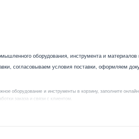
мышленного оборудования, инструмента и материалов
авки, согласовываем условия поставки, оформляем док
ужное оборудование и инструменты в корзину, заполните онлайн
ботки заказа и связи с клиентом.
ердить заявку, уточнить детали, рассчитать стоимость поставк
струменты по номеру телефона в шапке сайта или через онлайн