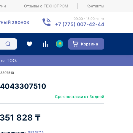
тии
Отзывы о ТЕХНОПРОМ
Контакты
09:00 - 18:00 пн-пт
ный звонок
+7 (775) 007-42-44
Корзина
 на ТОО.
43307510
 4043307510
Срок поставки от 3х дней
 351 828 ₸
изводитель:
REMEZA