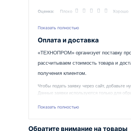
Оценка:
Плохо
Хорошо
Показать полностью
Написать отзыв
Оплата и доставка
«ТЕХНОПРОМ» организует поставку про
рассчитываем стоимость товара и дост
получения клиентом.
Чтобы подать заявку через сайт, добавьте н
Данные заявки используются только для обра
Наш сотрудник свяжется с вами, чтобы подтв
Показать полностью
Также вы можете заказать оборудование и ин
Обратите внимание на товары