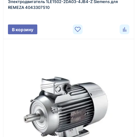
Электродвигатель 1LE1502-2DA03-4JB4-Z Siemens для
Менеджер связывается с вами, уточняет
REMEZA 4043307510
характеристики товара, город доставки и условия
поставки.
В корзину
3
Расчёт
Подбираем оборудование, рассчитываем
стоимость товара и ориентировочную стоимость
доставки.
4
Счёт и оплата
Согласовываем условия, готовим счёт, договор
или спецификацию и принимаем оплату по