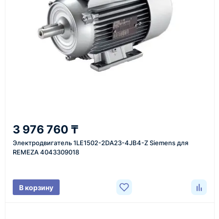
инструменты по номеру телефона в шапке сайта
или через онлайн-форму запроса обратного звонка.
Казахстан и СНГ
доставка оборудования в разные города и
регионы
От 7–14 дней
3 976 760 ₸
средний срок доставки по большинству поставок
Электродвигатель 1LE1502-2DA23-4JB4-Z Siemens для
REMEZA 4043309018
Фото/видео
В корзину
проверка товара перед отправкой клиенту