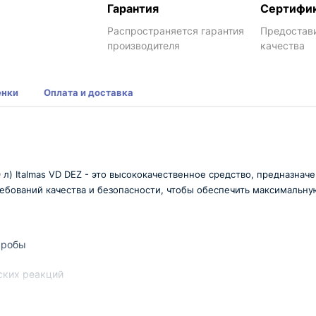
Гарантия
Сертифи
Распространяется гарантия
Предостав
производителя
качества
енки
Оплата и доставка
 л) Italmas VD DEZ - это высококачественное средство, предназна
ребований качества и безопасности, чтобы обеспечить максимальну
кробы
ских реакций
ных
almas VD DEZ представлено в удобной упаковке объемом 800 ли