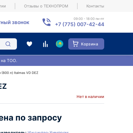
тии
Отзывы о ТЕХНОПРОМ
Контакты
09:00 - 18:00 пн-пт
ный звонок
+7 (775) 007-42-44
Корзина
 на ТОО.
(800 л) Italmas VD DEZ
EZ
Нет в наличии
ена по запросу
изводитель:
Ижсинтез-Химпром