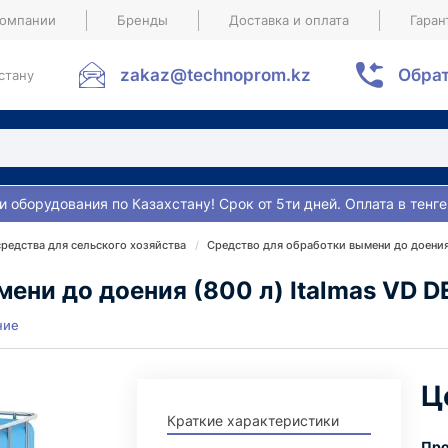
компании
Бренды
Доставка и оплата
Гаран
zakaz@technoprom.kz
Обрат
стану
и оборудования по Казахстану! Срок от 5ти дней. Оплата в тенге
едства для сельского хозяйства
Средство для обработки вымени до доения 
ени до доения (800 л) Italmas VD D
ние
Ц
Краткие характеристики
Про