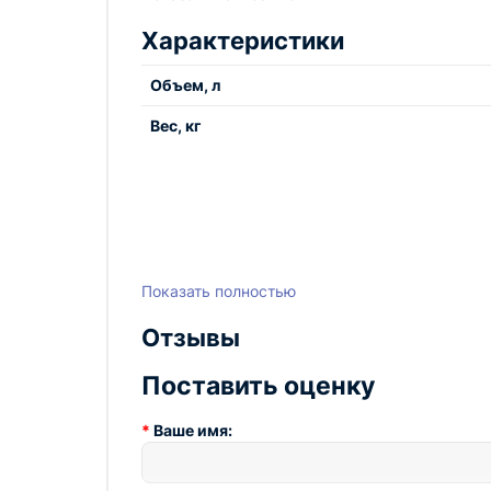
использование без необходимости постоянно
Характеристики
перед каждым доением, чтобы обеспечить о
Не откладывайте заботу о здоровье животных
Объем, л
обеспечьте своим животным безопасные усл
Вес, кг
Показать полностью
Отзывы
Поставить оценку
Ваше имя: