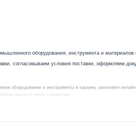
мышленного оборудования, инструмента и материалов
авки, согласовываем условия поставки, оформляем док
ужное оборудование и инструменты в корзину, заполните онлайн
ботки заказа и связи с клиентом.
ердить заявку, уточнить детали, рассчитать стоимость поставк
струменты по номеру телефона в шапке сайта или через онлайн