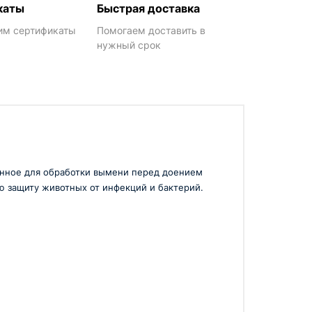
каты
Быстрая доставка
им сертификаты
Помогаем доставить в
нужный срок
ченное для обработки вымени перед доением
ю защиту животных от инфекций и бактерий.
тров, что обеспечивает длительное