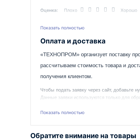
Оценка:
Плохо
Хорошо
Показать полностью
Написать отзыв
Оплата и доставка
«ТЕХНОПРОМ» организует поставку про
рассчитываем стоимость товара и дост
получения клиентом.
Чтобы подать заявку через сайт, добавьте н
Данные заявки используются только для обра
Наш сотрудник свяжется с вами, чтобы подтв
Показать полностью
Также вы можете заказать оборудование и ин
Обратите внимание на товары