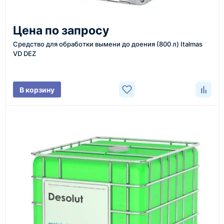
5
Отправка
Цена по запросу
Проверяем товар перед отправкой, организуем
Средство для обработки вымени до доения (800 л) Italmas
VD DEZ
доставку и передаём клиенту данные по отгрузке.
В корзину
Доставка оборудования
Оборудование, инструмент и материалы
поставляются транспортными компаниями.
Основные поставки выполняются из России,
Казахстана и Китая — в зависимости от выбранного
поставщика, наличия товара и условий сделки.
Перед отгрузкой товары проходят визуальную
проверку. По запросу клиента мы можем отправить
фото- или видеоотчёт о состоянии товара на
момент отправки.