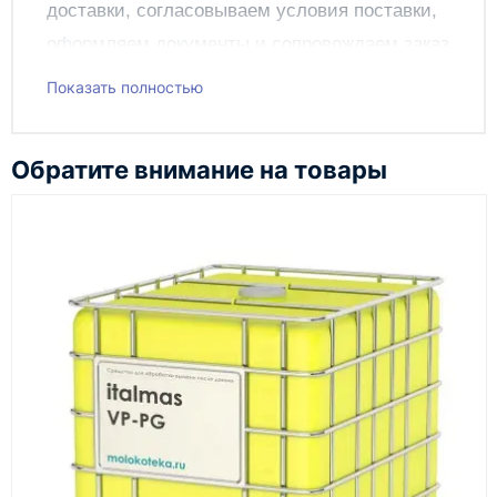
доставки, согласовываем условия поставки,
оформляем документы и сопровождаем заказ
до получения клиентом.
Показать полностью
Чтобы подать заявку через сайт, добавьте нужное
оборудование и инструменты в корзину, заполните
Обратите внимание на товары
онлайн-форму заказа и укажите контакты для
связи. Данные заявки используются только для
обработки заказа и связи с клиентом.
Наш сотрудник свяжется с вами, чтобы
подтвердить заявку, уточнить детали, рассчитать
стоимость поставки и предложить удобный вариант
доставки.
Также вы можете заказать оборудование и
инструменты по номеру телефона в шапке сайта
или через онлайн-форму запроса обратного звонка.