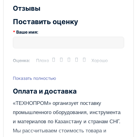
Простота применения - средство легко
Отзывы
наносится на вымя животного и быстро
высыхает, не требуя длительного ожидания
Поставить оценку
перед доением.
Технопром рекомендует использовать средство
Ваше имя:
Italmas VD DEZ Peroxi для обработки вымени у
молочного скота, чтобы обеспечить им
максимальный уход и защиту от инфекций. Не
забывайте следовать инструкциям по применению
Оценка:
Плохо
Хорошо
и хранить продукт в недоступном для детей месте.
Показать полностью
Написать отзыв
Оплата и доставка
Отправить
«ТЕХНОПРОМ» организует поставку
промышленного оборудования, инструмента
и материалов по
Казахстану
и странам СНГ.
Мы рассчитываем стоимость товара и