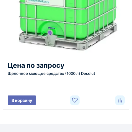
Срок поставки зависит от наличия товара у
поставщика, города доставки, габаритов груза,
выбранной транспортной компании и условий
маршрута.
Средний срок доставки по большинству
поставок составляет 7–14 дней. По товарам в
наличии и близким направлениям возможна
Цена по запросу
более быстрая отправка. Точный срок
Щелочное моющее средство (1000 л) Desolut
менеджер сообщает при расчёте заказа.
Варианты доставки
В корзину
До терминала ТК