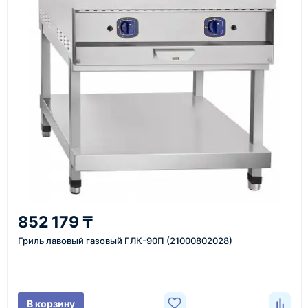
Как оформить заказ
1
Заявка
Оставьте заявку на сайте, по телефону или через
форму обратного звонка.
2
852 179 ₸
Уточнение задачи
Гриль лавовый газовый ГЛК-90П (21000802028)
Менеджер связывается с вами, уточняет
характеристики товара, город доставки и условия
поставки.
В корзину