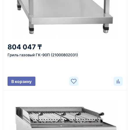
Казахстан и СНГ
доставка оборудования в разные города и
регионы
От 7–14 дней
804 047 ₸
средний срок доставки по большинству поставок
Гриль газовый ГК-90П (21000802031)
Фото/видео
В корзину
проверка товара перед отправкой клиенту
Документы
счёт, договор, накладные и сопроводительные
материалы