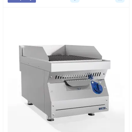
3
Расчёт
Подбираем оборудование, рассчитываем
стоимость товара и ориентировочную стоимость
доставки.
4
Счёт и оплата
Согласовываем условия, готовим счёт, договор
или спецификацию и принимаем оплату по
реквизитам.
5