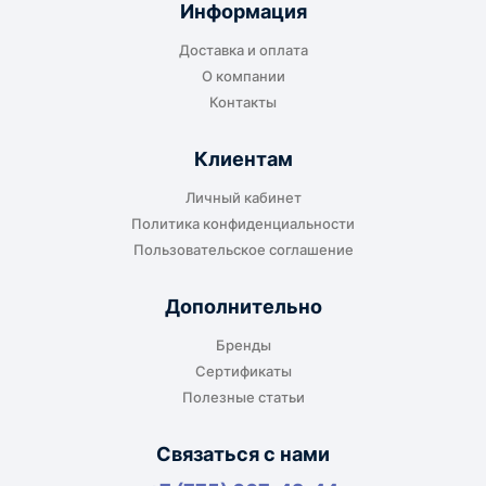
отправляется до складского терминала
Информация
транспортной компании в городе получателя
Доставка и оплата
или ближайшем доступном пункте выдачи.
О компании
Контакты
Клиентам
До адреса клиента
Личный кабинет
Подходит, если нужно доставить
Политика конфиденциальности
оборудование прямо на объект, склад,
Пользовательское соглашение
производство или в офис. Возможность
адресной доставки зависит от города, веса и
Дополнительно
габаритов груза.
Бренды
Сертификаты
Полезные статьи
Отдельный транспорт
Связаться с нами
Для крупногабаритных, тяжёлых или