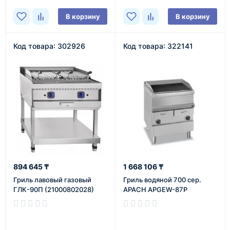
В корзину
В корзину
Код товара: 302926
Код товара: 322141
894 645 ₸
1 668 106 ₸
Гриль лавовый газовый
Гриль водяной 700 сер.
ГЛК-90П (21000802028)
APACH APGEW-87P
В наличии
В наличии