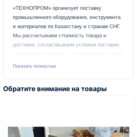
Отправить
«ТЕХНОПРОМ» организует поставку
промышленного оборудования, инструмента
и материалов по
Казахстану
и странам СНГ.
Мы рассчитываем стоимость товара и
доставки, согласовываем условия поставки,
оформляем документы и сопровождаем заказ
до получения клиентом.
Показать полностью
Чтобы подать заявку через сайт, добавьте нужное
оборудование и инструменты в корзину, заполните
Обратите внимание на товары
онлайн-форму заказа и укажите контакты для
связи. Данные заявки используются только для
обработки заказа и связи с клиентом.
Наш сотрудник свяжется с вами, чтобы
подтвердить заявку, уточнить детали, рассчитать
стоимость поставки и предложить удобный вариант