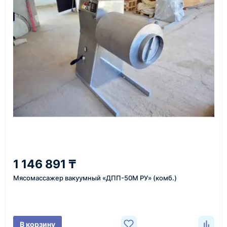
доставки.
Также вы можете заказать оборудование и
инструменты по номеру телефона в шапке сайта
или через онлайн-форму запроса обратного звонка.
Казахстан и СНГ
доставка оборудования в разные города и
регионы
От 7–14 дней
1 146 891 ₸
средний срок доставки по большинству поставок
Мясомассажер вакуумный «ДПП-50М РУ» (комб.)
Фото/видео
В корзину
проверка товара перед отправкой клиенту