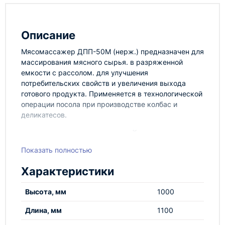
Описание
Мясомассажер ДПП-50М (нерж.) предназначен для
массирования мясного сырья. в разряженной
емкости с рассолом. для улучшения
потребительских свойств и увеличения выхода
готового продукта. Применяется в технологической
операции посола при производстве колбас и
деликатесов.
ТЕХНОЛОГИЧЕСКИЙ ПРОЦЕСС
Показать полностью
Загрузить сырье в емкость через люк, залив
рассолом согласно рецептуре, затем закрыть
Характеристики
крышку люка, плотно прижав руками. Проверить
кратковременным включением привода емкости в
Высота, мм
1000
положение, когда кран окажется в верхней точке
траектории вращения. Одеть резиновый шланг на
Длина, мм
1100
ниппель крана и при закрытом кране включить