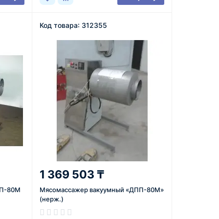
Код товара: 312355
1 369 503 ₸
ПП-80М
Мясомассажер вакуумный «ДПП-80М»
(нерж.)