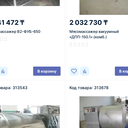
41 472 ₸
2 032 730 ₸
ассажер В2-ФУБ-650
Мясомассажер вакуумный
«ДПП-150.1» (комб.)
ичии
В наличии
В корзину
В ко
овара: 313543
Код товара: 313678