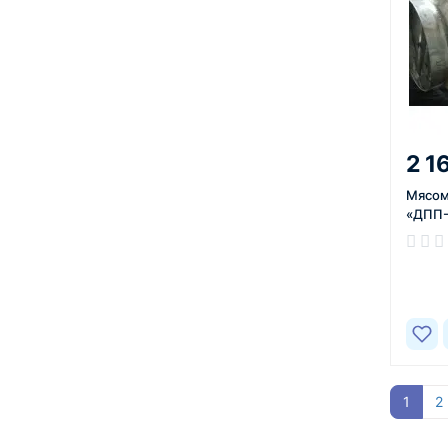
2 1
Мясом
«ДПП-1
В нал
1
2