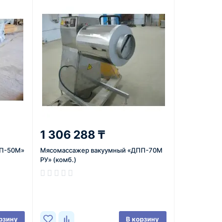
1 306 288 ₸
ПП-50М»
Мясомассажер вакуумный «ДПП-70М
РУ» (комб.)
В наличии
рзину
В корзину