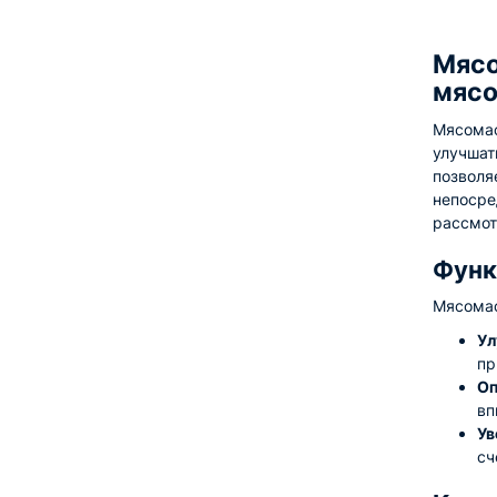
Мясо
мясо
Мясомас
улучшат
позволя
непосре
рассмот
Функ
Мясомас
Ул
пр
Оп
вп
Ув
сч