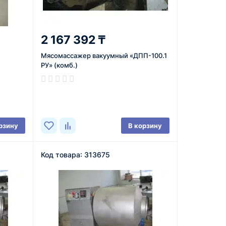
2 167 392 ₸
Мясомассажер вакуумный «ДПП-100.1
РУ» (комб.)
В наличии
рзину
В корзину
Код товара: 313675