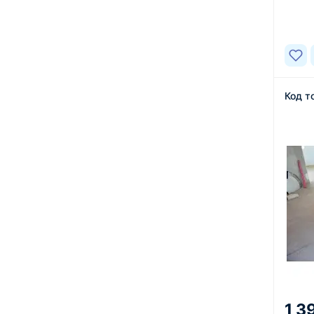
В нал
Код т
1 3