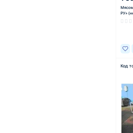
Мясом
РУ» (н
В нал
Код т