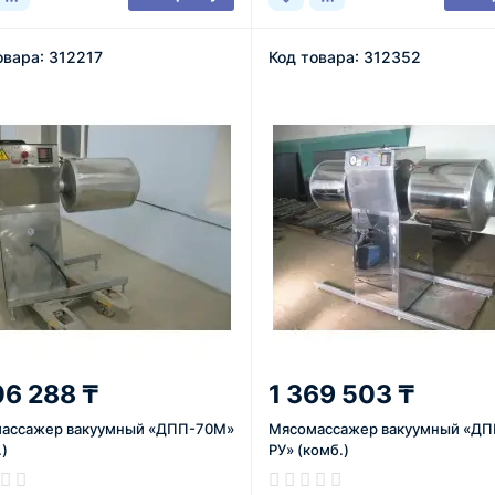
овара: 312217
Код товара: 312352
06 288 ₸
1 369 503 ₸
ассажер вакуумный «ДПП-70М»
Мясомассажер вакуумный «Д
)
РУ» (комб.)