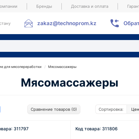
компании
Бренды
Доставка и оплата
Гаран
zakaz@technoprom.kz
Обрат
стану
ие для мясопереработки
Мясомассажеры
Мясомассажеры
Сравнение товаров (0)
Сортировка:
овара: 311797
Код товара: 311806