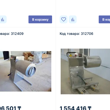
ичии
В наличии
В корзину
В ко
овара: 312409
Код товара: 312706
96 501 ₸
1 554 416 ₸