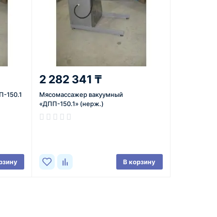
2 282 341 ₸
-150.1
Мясомассажер вакуумный
«ДПП-150.1» (нерж.)
В наличии
рзину
В корзину