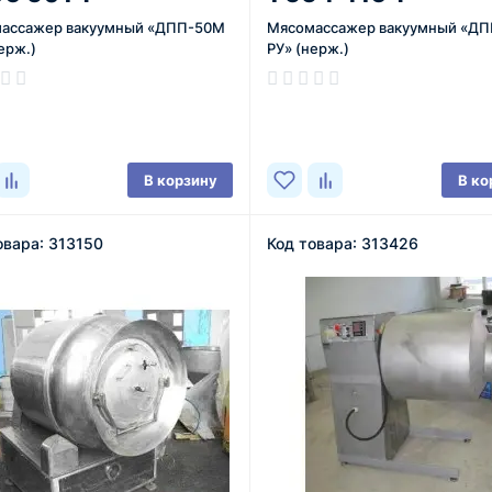
ассажер вакуумный «ДПП-50М
Мясомассажер вакуумный «Д
ерж.)
РУ» (нерж.)
ичии
В наличии
В корзину
В ко
овара: 313150
Код товара: 313426