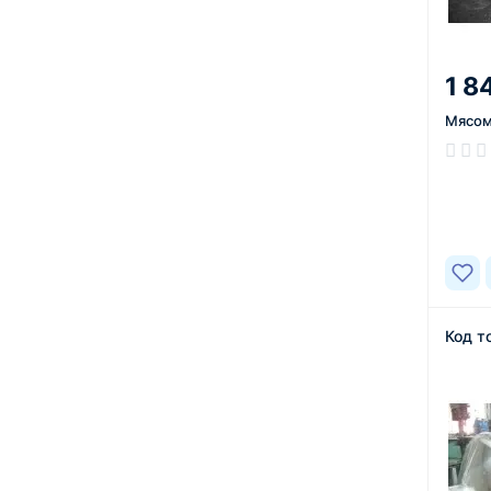
1 8
Мясом
В нал
Код т