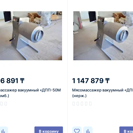
46 891 ₸
1 147 879 ₸
ассажер вакуумный «ДПП-50М
Мясомассажер вакуумный «Д
омб.)
(нерж.)
ичии
В наличии
В корзину
В ко