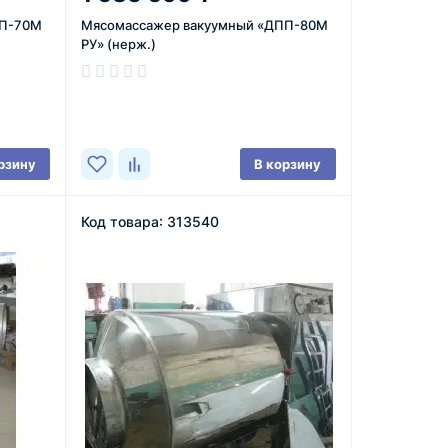
ПП-70М
Мясомассажер вакуумный «ДПП-80М
РУ» (нерж.)
В наличии
рзину
В корзину
Код товара: 313540