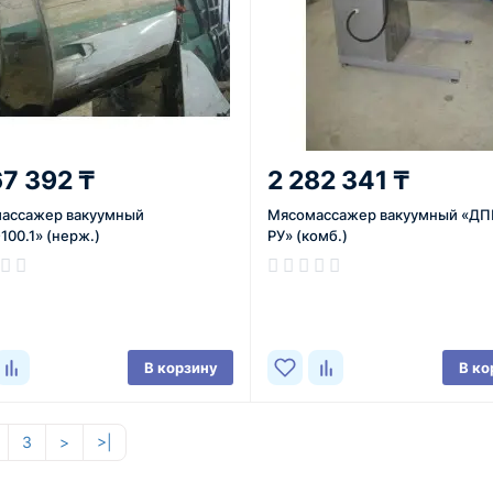
67 392 ₸
2 282 341 ₸
ассажер вакуумный
Мясомассажер вакуумный «ДПП
00.1» (нерж.)
РУ» (комб.)
ичии
В наличии
В корзину
В ко
3
>
>|