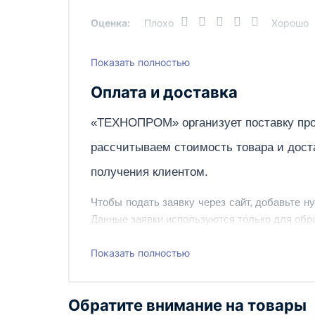
Оценка:
Плохо
Хорошо
Показать полностью
Написать отзыв
Оплата и доставка
«ТЕХНОПРОМ» организует поставку про
рассчитываем стоимость товара и дост
получения клиентом.
Чтобы подать заявку через сайт, добавьте н
Данные заявки используются только для обра
Наш сотрудник свяжется с вами, чтобы подтв
Показать полностью
Также вы можете заказать оборудование и ин
Обратите внимание на товары