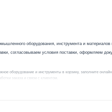
мышленного оборудования, инструмента и материалов
авки, согласовываем условия поставки, оформляем док
ужное оборудование и инструменты в корзину, заполните онлайн
ботки заказа и связи с клиентом.
ердить заявку, уточнить детали, рассчитать стоимость поставк
струменты по номеру телефона в шапке сайта или через онлайн