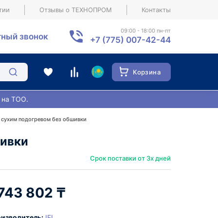
тии
Отзывы о ТЕХНОПРОМ
Контакты
09:00 - 18:00 пн-пт
ный звонок
+7 (775) 007-42-44
Корзина
 на ТОО.
/ сухим подогревом без обшивки
шивки
Срок поставки от 3х дней
 743 802 ₸
изводитель:
IFI