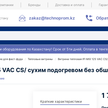
компании
Бренды
Доставка и оплата
Гаран
zakaz@technoprom.kz
Обрат
стану
и оборудования по Казахстану! Срок от 5ти дней. Оплата в тенге
е для фаст-фуда
Тепловые витрины
Витрина тепловая IFI MIX 125 VAC CS
25 VAC CS/ сухим подогревом без об
ние
1
Краткие характеристики
Про