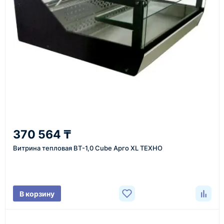
инструменты по номеру телефона в шапке сайта
или через онлайн-форму запроса обратного звонка.
Казахстан и СНГ
доставка оборудования в разные города и
регионы
От 7–14 дней
370 564 ₸
средний срок доставки по большинству поставок
Витрина тепловая ВТ-1,0 Cube Арго XL ТЕХНО
Фото/видео
В корзину
проверка товара перед отправкой клиенту