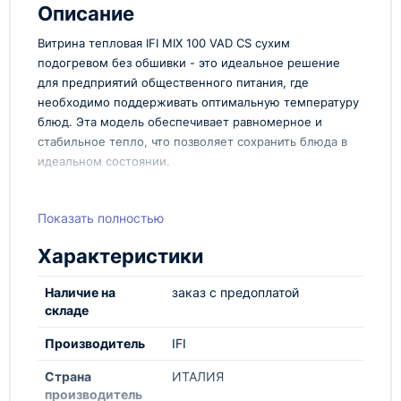
Описание
Витрина тепловая IFI MIX 100 VAD CS сухим
подогревом без обшивки - это идеальное решение
для предприятий общественного питания, где
необходимо поддерживать оптимальную температуру
блюд. Эта модель обеспечивает равномерное и
стабильное тепло, что позволяет сохранить блюда в
идеальном состоянии.
Характеристики:
Показать полностью
Витрина тепловая IFI MIX 100 VAD CS оснащена
сухим подогревом, который идеально подходит для
Характеристики
различных видов продуктов. Отсутствие обшивки
делает ее легкой в уходе и обслуживании.
Наличие на
заказ с предоплатой
Компактные размеры позволяют установить эту
складе
витрину даже в небольших помещениях.
Производитель
IFI
Модель: IFI MIX 100 VAD CS
Тип подогрева: сухой
Страна
ИТАЛИЯ
Обшивка: отсутствует
производитель