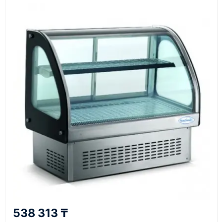
Документы
счёт, договор, накладные и сопроводительные
материалы
Как оформить заказ
1
Заявка
Оставьте заявку на сайте, по телефону или через
форму обратного звонка.
2
538 313 ₸
Уточнение задачи