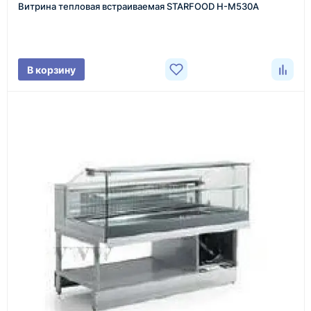
Витрина тепловая встраиваемая STARFOOD H-M530A
Менеджер связывается с вами, уточняет
характеристики товара, город доставки и условия
поставки.
В корзину
3
Расчёт
Подбираем оборудование, рассчитываем
стоимость товара и ориентировочную стоимость
доставки.
4
Счёт и оплата
Согласовываем условия, готовим счёт, договор
или спецификацию и принимаем оплату по