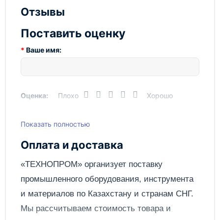
Частицы мм.
40
Отзывы
Вес, кг
15
Поставить оценку
Ваше имя:
Оценка:
Плохо
Хорошо
Показать полностью
Написать отзыв
Оплата и доставка
Отправить
«ТЕХНОПРОМ» организует поставку
промышленного оборудования, инструмента
и материалов по
Казахстану
и странам СНГ.
Мы рассчитываем стоимость товара и