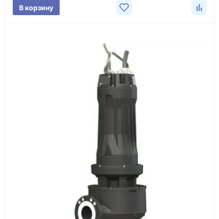
В корзину
3
Расчёт
Подбираем оборудование, рассчитываем
стоимость товара и ориентировочную стоимость
доставки.
4
Счёт и оплата
Согласовываем условия, готовим счёт, договор
или спецификацию и принимаем оплату по
реквизитам.