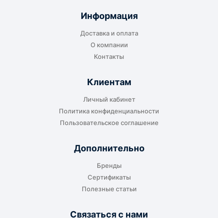
отправляется до складского терминала
Информация
транспортной компании в городе получателя
Доставка и оплата
или ближайшем доступном пункте выдачи.
О компании
Контакты
Клиентам
До адреса клиента
Личный кабинет
Подходит, если нужно доставить
Политика конфиденциальности
оборудование прямо на объект, склад,
Пользовательское соглашение
производство или в офис. Возможность
адресной доставки зависит от города, веса и
Дополнительно
габаритов груза.
Бренды
Сертификаты
Полезные статьи
Отдельный транспорт
Связаться с нами