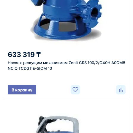
Казахстан и СНГ
доставка оборудования в разные города и
регионы
От 7–14 дней
633 319 ₸
средний срок доставки по большинству поставок
Насос с режущим механизмом Zenit GRS 100/2/G40H A0CM5
NC Q TCDGT E-SICM 10
Фото/видео
В корзину
проверка товара перед отправкой клиенту
Документы
счёт, договор, накладные и сопроводительные
материалы