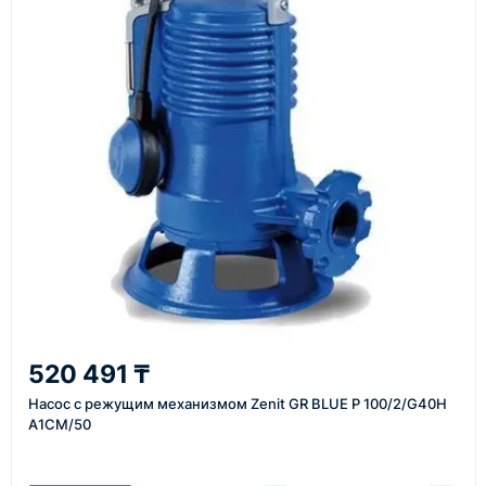
Как оформить заказ
1
Заявка
Оставьте заявку на сайте, по телефону или через
форму обратного звонка.
2
520 491 ₸
Уточнение задачи
Насос с режущим механизмом Zenit GR BLUE P 100/2/G40H
Менеджер связывается с вами, уточняет
A1CM/50
характеристики товара, город доставки и условия
поставки.