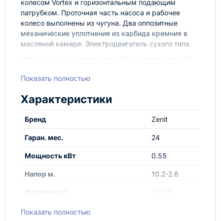
колесом Vortex и горизонтальным подающим
патрубком. Проточная часть насоса и рабочее
колесо выполнены из чугуна. Два оппозитные
механические уплотнения из карбида кремния в
масляной камере. Электродвигатель сухого типа.
Назначение: для загрязненной и канализационной
воды с длинными волокнистыми и взвешенными
Показать полностью
частицами диаметром до 50 мм температурой не
более 40° С; предназначен для бытового и
Характеристики
профессионального применения.
Бренд
Zenit
Гаран. мес.
24
Мощность кВт
0.55
Напор м.
10.2-2.6
Подача м3/ч
0-21.6
Страна производства
Италия
Показать полностью