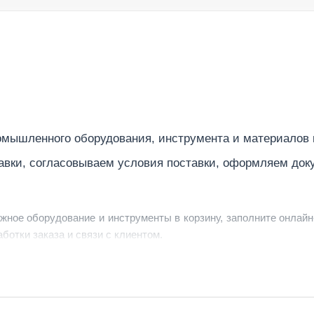
мышленного оборудования, инструмента и материалов
авки, согласовываем условия поставки, оформляем док
ужное оборудование и инструменты в корзину, заполните онлайн
ботки заказа и связи с клиентом.
ердить заявку, уточнить детали, рассчитать стоимость поставк
струменты по номеру телефона в шапке сайта или через онлайн