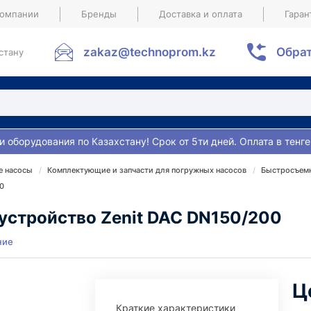
компании
Бренды
Доставка и оплата
Гаран
zakaz@technoprom.kz
Обрат
стану
и оборудования по Казахстану! Срок от 5ти дней. Оплата в тенге
е насосы
Комплектующие и запчасти для погружных насосов
Быстросъемн
0
устройство Zenit DAC DN150/200
ние
Ц
Краткие характеристики