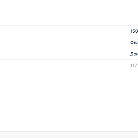
150
Фл
До
117