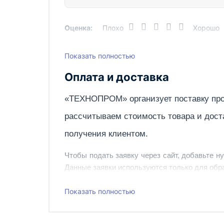
Оценка:
Плохо
Хорошо
Показать полностью
Написать отзыв
Оплата и доставка
«ТЕХНОПРОМ» организует поставку про
рассчитываем стоимость товара и дост
получения клиентом.
Чтобы подать заявку через сайт, добавьте н
Данные заявки используются только для обра
Наш сотрудник свяжется с вами, чтобы подтв
Показать полностью
Также вы можете заказать оборудование и ин