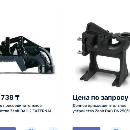
От 7–14 дней
Фото/видео
средний срок доставки по
проверка товара перед отпра
большинству поставок
клиенту
3
4
 задачи
Расчёт
Счёт и опл
вязывается с
Подбираем
Согласовывае
 739 ₸
Цена по запросу
яет
оборудование,
готовим счёт,
е присоединительное
Донное присоединительное
ики товара,
рассчитываем стоимость
спецификаци
йство Zenit DAC 2 EXTERNAL
устройство Zenit DAC DN250/
вки и условия
товара и
принимаем о
ориентировочную
реквизитам.
стоимость доставки.