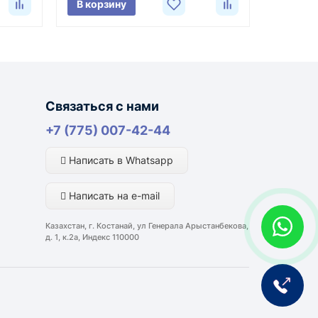
В корзину
лняются из России, Казахстана и Китая — в
Связаться с нами
ли видеоотчёт о состоянии товара на момент
+7 (775) 007-42-44
Написать в Whatsapp
портной компании и условий маршрута.
Написать на e-mail
ким направлениям возможна более быстрая
Казахстан, г. Костанай, ул Генерала Арыстанбекова,
д. 1, к.2а, Индекс 110000