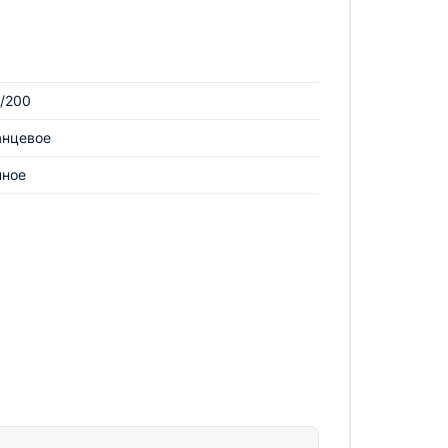
/200
анцевое
нное