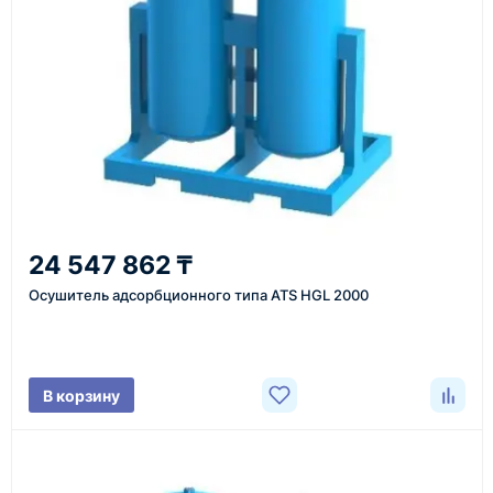
или через онлайн-форму запроса обратного звонка.
Казахстан и СНГ
доставка оборудования в разные города и
регионы
От 7–14 дней
24 547 862 ₸
средний срок доставки по большинству поставок
Осушитель адсорбционного типа ATS HGL 2000
Фото/видео
В корзину
проверка товара перед отправкой клиенту
Документы