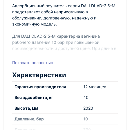
Адсорбционный осушитель серии DALI DLAD-2.5-M
представляет собой неприхотливую в
обслуживании, долговечную, надежную и
экономичную модель.
Для DALI DLAD-2.5-M характерна величина
рабочего давления 10 бар при повышенной
производительности и доступной цене. При длине в
730 мм / ширине 640 мм / высоте 2020 мм вес
составляет 256 кг.
Показать полностью
Наша компания предлагает купить осушитель
Характеристики
воздуха DALI DLAD-2.5-M с оперативной доставкой
по РФ и СНГ. Все модели оборудования, доступные
Гарантия производителя
12 месяцев
к заказу, успешно прошли процедуру
сертификации. Вы можете воспользоваться
Вес адсорбента, кг
40
помощью наших квалифицированных специалистов
Высота, мм
2020
в вопросах монтажа агрегата и проведения пуско-
наладочных работ. Получите подробную
Давление, бар
10
информацию у нашего консультанта.
Длина, мм
730