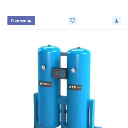
характеристики товара, город доставки и условия
поставки.
В корзину
3
Расчёт
Подбираем оборудование, рассчитываем
стоимость товара и ориентировочную стоимость
доставки.
4
Счёт и оплата
Согласовываем условия, готовим счёт, договор
или спецификацию и принимаем оплату по
реквизитам.