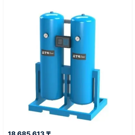
Документы
счёт, договор, накладные и сопроводительные
материалы
Как оформить заказ
1
Заявка
Оставьте заявку на сайте, по телефону или через
форму обратного звонка.
2
18 685 613 ₸