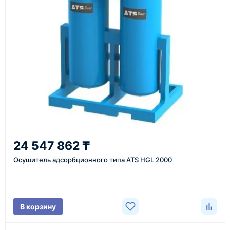
Также вы можете заказать оборудование и
инструменты по номеру телефона в шапке сайта
или через онлайн-форму запроса обратного звонка.
Казахстан и СНГ
доставка оборудования в разные города и
регионы
От 7–14 дней
24 547 862 ₸
средний срок доставки по большинству поставок
Осушитель адсорбционного типа ATS HGL 2000
Фото/видео
В корзину
проверка товара перед отправкой клиенту