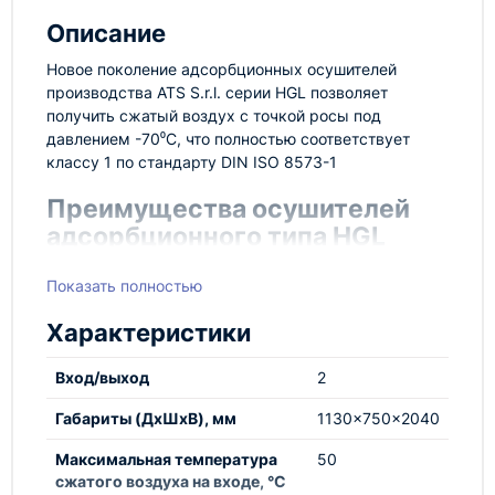
Описание
Новое поколение адсорбционных осушителей
производства ATS S.r.l. серии HGL позволяет
получить сжатый воздух с точкой росы под
давлением -70⁰С, что полностью соответствует
классу 1 по стандарту DIN ISO 8573-1
Преимущества осушителей
адсорбционного типа HGL
Небольшой расход воздуха на регенерацию
Показать полностью
(10-15%)
Минимальная потеря давления на осушителе
Характеристики
(~ 0,14 бар)
Удобная компоновка оборудования
Вход/выход
2
Большой объем загрузочных емкостей, для
лучшей эффективности работы
Габариты (ДхШхВ), мм
1130x750x2040
Возможность установки таких опций, как
Максимальная температура
энергосбережения за счет контроля точки
50
сжатого воздуха на входе, °C
росы в режиме реального времени,