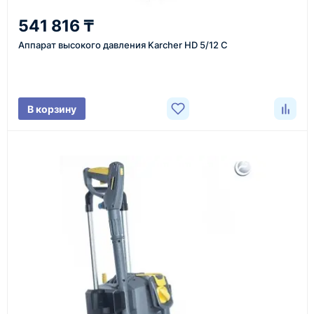
541 816 ₸
Уточнение задачи
Аппарат высокого давления Karcher HD 5/12 C
Менеджер связывается с вами, уточняет
характеристики товара, город доставки и условия
поставки.
В корзину
3
Расчёт
Подбираем оборудование, рассчитываем
стоимость товара и ориентировочную стоимость
доставки.
4
Счёт и оплата