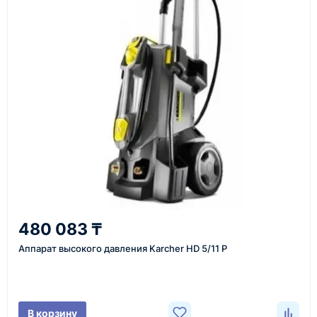
доставки.
Также вы можете заказать оборудование и
инструменты по номеру телефона в шапке сайта
или через онлайн-форму запроса обратного звонка.
Казахстан и СНГ
доставка оборудования в разные города и
регионы
От 7–14 дней
480 083 ₸
средний срок доставки по большинству поставок
Аппарат высокого давления Karcher HD 5/11 P
Фото/видео
В корзину
проверка товара перед отправкой клиенту