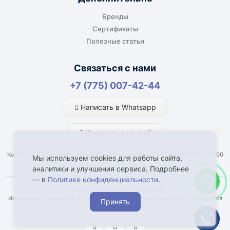
габаритов груза.
Бренды
Сертификаты
Полезные статьи
Отдельный транспорт
Связаться с нами
Для крупногабаритных, тяжёлых или
+7 (775) 007-42-44
нестандартных грузов доставка
рассчитывается отдельно. По согласованию
Написать в Whatsapp
возможна отправка отдельным транспортом.
Написать на e-mail
Казахстан, г. Костанай, ул Генерала Арыстанбекова, д. 1, к.2а, Индекс 110000
Мы используем cookies для работы сайта,
аналитики и улучшения сервиса. Подробнее
— в
Политике конфиденциальности
.
Что влияет на срок доставки
ТЕХНОПРОМ КАЗАХСТАН © 2026
Информация, указанная на сайте, имеет справочный характер и не является
Принять
Наличие товара у поставщика или
публичной офертой
производителя.