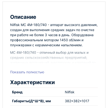
Описание
Nilfisk MC 4M-180/740 - аппарат высокого давления,
создан для выполнения средних задач по очистке
при работе не более 3 часов в день. Оборудована
профессиональным мотором 1450 об/мин и
плунжерами с керамическим напылением.
MC 4M-180/740 - отличный выбор для малых и
средних сельскохозяйственных предприятий,
жилищных ассоциаций, мастерских и компаний по
прокату автомобилей. Специальный держатель для
Показать полностью
пистолета и поворотный крюк для шнура питания -
очень ценные особенности для работы с аппаратом.
Характеристики
Данная линейка моек снижает общую стоимость
владения оборудования. Эффективность очистки
Бренд
Nilfisk
увеличена на 15% благодаря выносному
пеногенератору, реальному повышению давлению
Габариты(Д*Ш*В), мм
382x382x1017
на насадке, что приводит к снижению времени