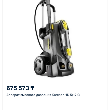
поставщика, наличия товара и условий сделки.
Перед отгрузкой товары проходят визуальную
проверку. По запросу клиента мы можем отправить
фото- или видеоотчёт о состоянии товара на
момент отправки.
Срок поставки зависит от наличия товара у
поставщика, города доставки, габаритов груза,
выбранной транспортной компании и условий
маршрута.
Средний срок доставки по большинству
поставок составляет 7–14 дней. По товарам в
наличии и близким направлениям возможна
675 573 ₸
более быстрая отправка. Точный срок
Аппарат высокого давления Karcher HD 5/17 C
менеджер сообщает при расчёте заказа.