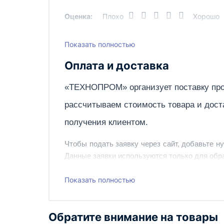
Оценка:
Плохо
Хорошо
Производительность (л/ч)
Страна производства
Показать полностью
Написать отзыв
Тип двигателя
Оплата и доставка
Тип машины
«ТЕХНОПРОМ» организует поставку про
Вес, кг
рассчитываем стоимость товара и дост
получения клиентом.
Чтобы подать заявку через сайт, добавьте н
Данные заявки используются только для обра
Наш сотрудник свяжется с вами, чтобы подтв
Показать полностью
Также вы можете заказать оборудование и ин
Обратите внимание на товары