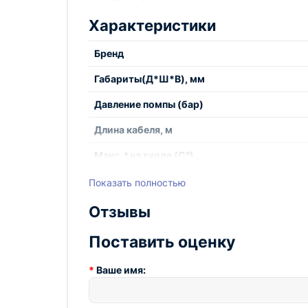
который обеспечивает стабильную работу при
Характеристики
справляется с загрязнениями различного тип
Технопром предлагает купить аппарат высоког
Бренд
надежность в работе. Закажите оборудование
Габариты(Д*Ш*В), мм
Давление помпы (бар)
Длина кабеля, м
Макс. t на входе (С°)
Материал корпуса
Показать полностью
Материал помпы
Отзывы
Мощность, кВт
Поставить оценку
Нагрев воды
Ваше имя:
Напряжение, В
Поток воды (л/ч)