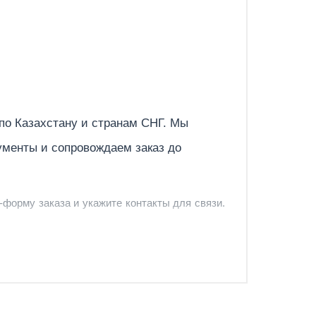
ский
Отправить
 по
Казахстану
и странам СНГ. Мы
ументы и сопровождаем заказ до
-форму заказа и укажите контакты для связи.
и и предложить удобный вариант доставки.
-форму запроса обратного звонка.