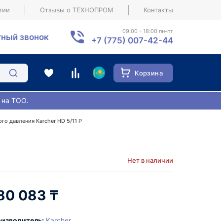
тии
Отзывы о ТЕХНОПРОМ
Контакты
09:00 - 18:00 пн-пт
ный звонок
+7 (775) 007-42-44
Корзина
 на ТОО.
го давления Karcher HD 5/11 P
Нет в наличии
80 083 ₸
изводитель:
Karcher