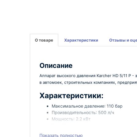
О товаре
Характеристики
Отзывы и оц
Описание
Аппарат высокого давления Karcher HD 5/11 P 
в автомоек, строительных компаниях, предприят
Характеристики:
Максимальное давление: 110 бар
Производительность: 500 л/ч
Мощность: 2.2 кВт
Вес: 26 кг
Аппарат высокого давления Karcher HD 5/11
Показать полностью