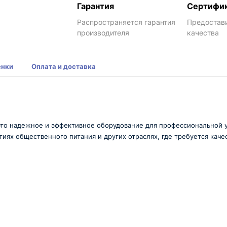
Гарантия
Сертифи
Распространяется гарантия
Предостав
производителя
качества
енки
Оплата и доставка
- это надежное и эффективное оборудование для профессиональной 
иях общественного питания и других отраслях, где требуется каче
 P отличается компактными размерами и удобством в использов