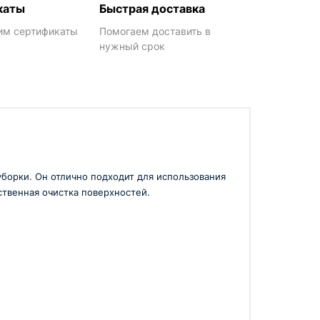
каты
Быстрая доставка
им сертификаты
Помогаем доставить в
нужный срок
уборки. Он отлично подходит для использования
ственная очистка поверхностей.
ании. Он оснащен надежным двигателем,