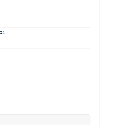
оизводительности, этот аппарат с легкостью
ешение для тех, кто ценит качество и
04