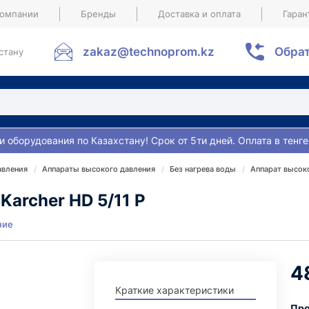
компании
Бренды
Доставка и оплата
Гаран
zakaz@technoprom.kz
Обрат
стану
и оборудования по Казахстану! Срок от 5ти дней. Оплата в тенге
авления
Аппараты высокого давления
Без нагрева воды
Аппарат высоко
Karcher HD 5/11 P
ние
4
Краткие характеристики
Про