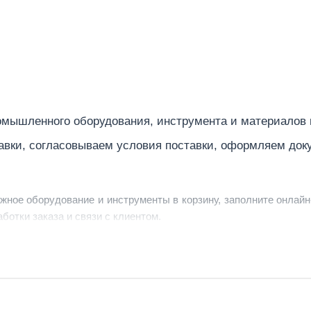
490
Германия
Электриче
Сетевая
мышленного оборудования, инструмента и материалов
21
авки, согласовываем условия поставки, оформляем док
ужное оборудование и инструменты в корзину, заполните онлайн
ботки заказа и связи с клиентом.
ердить заявку, уточнить детали, рассчитать стоимость поставк
струменты по номеру телефона в шапке сайта или через онлайн