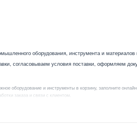
Есть
42
мышленного оборудования, инструмента и материалов
авки, согласовываем условия поставки, оформляем док
ужное оборудование и инструменты в корзину, заполните онлайн
ботки заказа и связи с клиентом.
ердить заявку, уточнить детали, рассчитать стоимость поставк
струменты по номеру телефона в шапке сайта или через онлайн