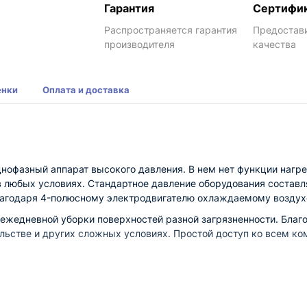
Гарантия
Сертифи
Распространяется гарантия
Предостав
производителя
качества
енки
Оплата и доставка
днофазный аппарат высокого давления. В нем нет функции нагр
в любых условиях. Стандартное давление оборудования составл
благодаря 4-полюсному электродвигателю охлаждаемому воздух
 ежедневной уборки поверхностей разной загрязненности. Благ
ельстве и других сложных условиях. Простой доступ ко всем к
 аппарате предусмотрена система автосброса давления. Это о
душным охлаждением.