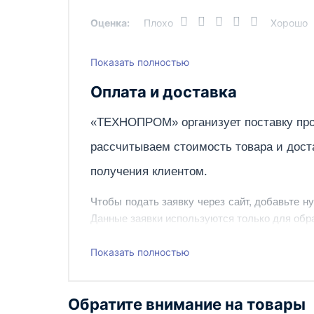
Оценка:
Плохо
Хорошо
Функция всасывания
Вес, кг
Показать полностью
Написать отзыв
Оплата и доставка
«ТЕХНОПРОМ» организует поставку про
рассчитываем стоимость товара и дост
получения клиентом.
Чтобы подать заявку через сайт, добавьте н
Данные заявки используются только для обра
Наш сотрудник свяжется с вами, чтобы подтв
Показать полностью
Также вы можете заказать оборудование и ин
Обратите внимание на товары