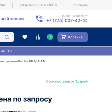
тии
Отзывы о ТЕХНОПРОМ
Контакты
09:00 - 18:00 пн-пт
ный звонок
+7 (775) 007-42-44
Корзина
 на ТОО.
го давления Karcher HD 7/14-4 M
Срок поставки от 3х дней
ена по запросу
изводитель:
Karcher