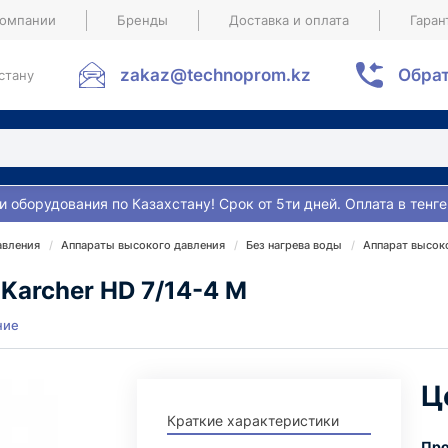
компании
Бренды
Доставка и оплата
Гаран
zakaz@technoprom.kz
Обрат
стану
и оборудования по Казахстану! Срок от 5ти дней. Оплата в тенге
авления
Аппараты высокого давления
Без нагрева воды
Аппарат высоко
Karcher HD 7/14-4 M
ние
Ц
Краткие характеристики
Про