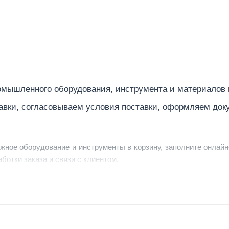
1320
3500
0,4-0,6
265
мышленного оборудования, инструмента и материалов
авки, согласовываем условия поставки, оформляем док
ра,
40
ужное оборудование и инструменты в корзину, заполните онлайн
380
ботки заказа и связи с клиентом.
ердить заявку, уточнить детали, рассчитать стоимость поставк
струменты по номеру телефона в шапке сайта или через онлайн