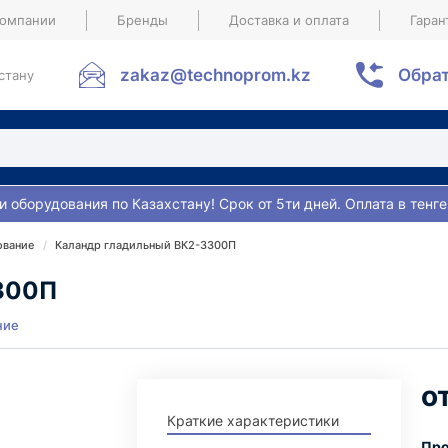
компании
Бренды
Доставка и оплата
Гаран
zakaz@technoprom.kz
Обрат
стану
и оборудования по Казахстану! Срок от 5ти дней. Оплата в тенге
ование
Каландр гладильный ВК2-3300П
300П
ние
Краткие характеристики
Про