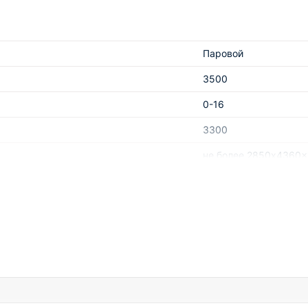
3300П
3300
Паровой
3500
800
0-16
0-16
3300
не более 2850x4360x
Паровой
800
1,5
2850
4360