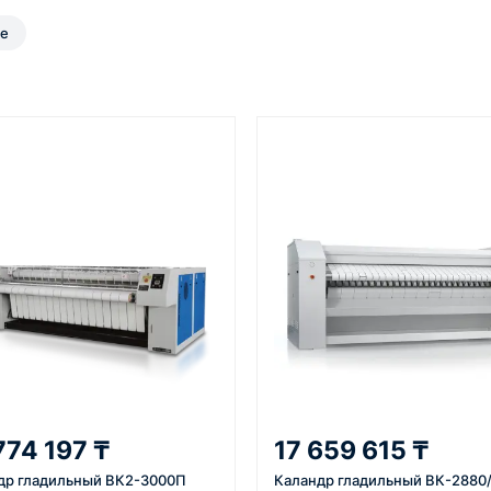
От 7–14 дней
Фото/видео
ие
средний срок доставки по
проверка товара перед отпра
большинству поставок
клиенту
3
4
 задачи
Расчёт
Счёт и опл
вязывается с
Подбираем
Согласовывае
яет
оборудование,
готовим счёт,
ики товара,
рассчитываем стоимость
спецификаци
вки и условия
товара и
принимаем о
ориентировочную
реквизитам.
774 197 ₸
17 659 615 ₸
стоимость доставки.
др гладильный ВК2-3000П
Каландр гладильный ВК-2880