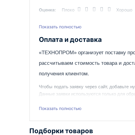
высота
Оценка:
Плохо
Хорошо
Масса, кг, не более
Показать полностью
Написать отзыв
Давление пара, МПа
Оплата и доставка
Расход пара, кг/час
«ТЕХНОПРОМ» организует поставку про
рассчитываем стоимость товара и дост
Диаметр трубопровода подвода/отвода па
получения клиентом.
Ду
Чтобы подать заявку через сайт, добавьте н
Напряжение электросети, В
Данные заявки используются только для обра
Наш сотрудник свяжется с вами, чтобы подтв
Показать полностью
Также вы можете заказать оборудование и ин
Подборки товаров