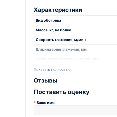
Характеристики
Ширина зоны глажения, мм
Вид обогрева
Масса, кг, не более
Диаметр гладильного цилиндра, мм
Скорость глажения, м/мин
Скорость глажения, м/мин (регулируемая)
Ширина зоны глажения, мм
Габаритные размеры, ДхШхВ, мм
Вид обогрева
Диаметр вала, мм
Показать полностью
Мощность двигателя привода, кВт
Отзывы
длина (глубина)
Поставить оценку
Габаритные размеры,
Ваше имя:
мм,
ширина
не более