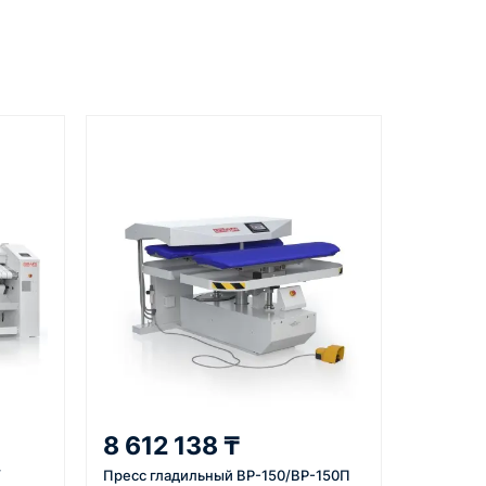
Документы
вкой
счёт, договор, накладные и
сопроводительные материалы
5
ата
Отправка
м условия,
Проверяем товар перед
 договор или
отправкой, организуем
ю и
доставку и передаём
плату по
клиенту данные по
отгрузке.
8 612 138 ₸
/
Пресс гладильный ВР-150/ВР-150П