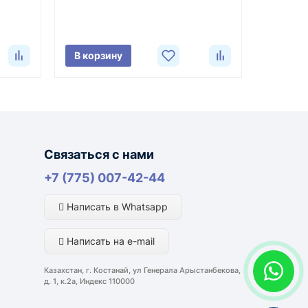
В корзину
лняются из России, Казахстана и Китая — в
ли видеоотчёт о состоянии товара на момент
портной компании и условий маршрута.
Связаться с нами
+7 (775) 007-42-44
ким направлениям возможна более быстрая
Написать в Whatsapp
Написать на e-mail
Казахстан, г. Костанай, ул Генерала Арыстанбекова,
д. 1, к.2а, Индекс 110000