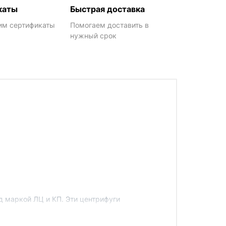
каты
Быстрая доставка
им сертификаты
Помогаем доставить в
нужный срок
д маркой ЛЦ и КП. Эти центрифуги
 к обслуживающему персоналу. В основе