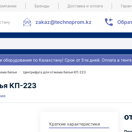
компании
Бренды
Доставка и оплата
Гаран
zakaz@technoprom.kz
Обрат
стану
и оборудования по Казахстану! Срок от 5ти дней. Оплата в тенге
жима белья
Центрифуга для отжима белья КП-223
ья КП-223
ние
Краткие характеристики
Про