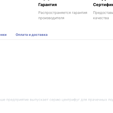
Гарантия
Сертифи
Распространяется гарантия
Предостав
производителя
качества
енки
Оплата и доставка
наше предприятие выпускает серию центрифуг для прачечных по
ией, неприхотливостью и высокой безопасностью по отношению