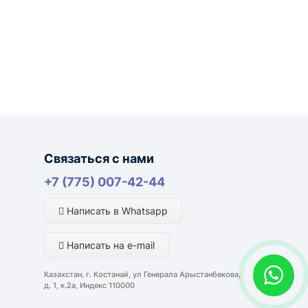
лняются из России, Казахстана и Китая — в
ли видеоотчёт о состоянии товара на момент
портной компании и условий маршрута.
Связаться с нами
+7 (775) 007-42-44
ким направлениям возможна более быстрая
Написать в Whatsapp
Написать на e-mail
Казахстан, г. Костанай, ул Генерала Арыстанбекова,
д. 1, к.2а, Индекс 110000