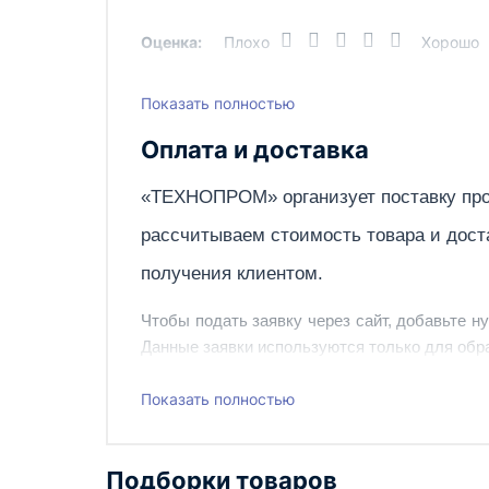
Остаточная влажность после отжима, %, н
Оценка:
Плохо
Хорошо
Номинальная мощность, кВт
Показать полностью
Написать отзыв
Оплата и доставка
Габаритные размеры, мм, не более
«ТЕХНОПРОМ» организует поставку про
рассчитываем стоимость товара и дост
получения клиентом.
Масса, кг, не более
Чтобы подать заявку через сайт, добавьте н
Данные заявки используются только для обра
Удельный расход электроэнергии, кВт. ч/к
Наш сотрудник свяжется с вами, чтобы подтв
Показать полностью
Напряжение электросети, В
Также вы можете заказать оборудование и ин
Подборки товаров