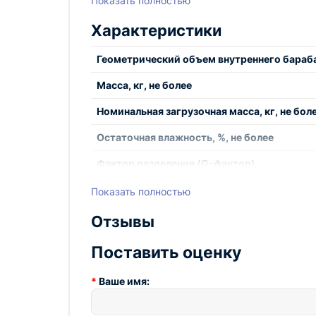
Показать полностью
конструкции центрифуги для белья КП-223 л
плавный разгон и торможение внутреннего ба
Характеристики
В целях обеспечения безопасной эксплуатац
Геометрический объем внутреннего бараб
Масса, кг, не более
Наименование показателя, единица изме
Номинальная загрузочная масса, кг, не бол
Номинальная загрузочная масса центрифуги
Остаточная влажность, %, не более
Фактор разделения (G-фактор)
Геометрический объем внутреннего бараб
Вид управления
Показать полностью
Вид управления технологическим процес
Габаритные размеры, ДхШхВ, мм
Отзывы
Производительность, кг/час
Производительность, кг/ч
Поставить оценку
Ваше имя:
Фактор разделения