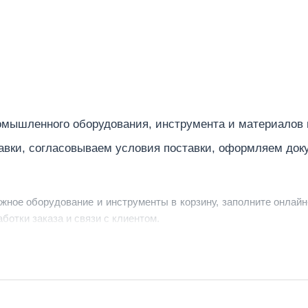
е более
50
4
длина (глубина)
1605
ширина
1150
мышленного оборудования, инструмента и материалов
авки, согласовываем условия поставки, оформляем док
высота
1170
1000
ужное оборудование и инструменты в корзину, заполните онлайн
ботки заказа и связи с клиентом.
г
0,012
ердить заявку, уточнить детали, рассчитать стоимость поставк
380
струменты по номеру телефона в шапке сайта или через онлайн