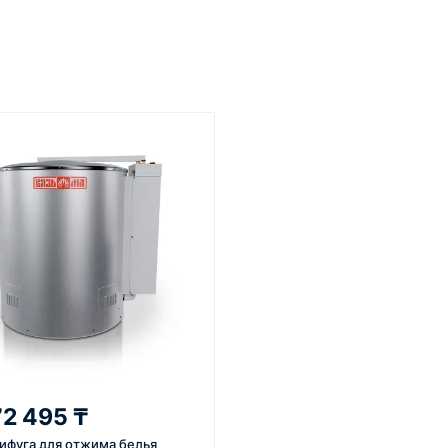
От 7–14 дней
Фото/видео
средний срок доставки по
проверка товара перед отпра
большинству поставок
клиенту
3
4
 задачи
Расчёт
Счёт и опл
вязывается с
Подбираем
Согласовывае
яет
оборудование,
готовим счёт,
ики товара,
рассчитываем стоимость
спецификаци
вки и условия
товара и
принимаем о
ориентировочную
реквизитам.
72 495 ₸
стоимость доставки.
ифуга для отжима белья