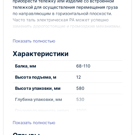
приобрести тележку или изделие со встроенной
тележкой для осуществления перемещения груза
по направляющим в горизонтальной плоскости.
Часто таль электрическая РА может успешно
заменить дорогостоящие и громоздкие механизмы,
которые работают от более высокого напряжения в
380 В.
Показать полностью
Тали электрические - важный элемент
Характеристики
строительных и погрузочных работ. Все тали из
ассортимента нашего магазина имеют высокое
Балка, мм
68-110
качество и могут использоваться даже в самых
сложных условиях - на открытом пространстве и
Высота подъема, м
12
при низких температурах. Существуют разные
виды электрических талей, предназначенные для
Высота упаковки, мм
580
разных условий работы. Чаще всего, тали
разделяются по принципу управления.
Глубина упаковки, мм
530
Грузоподъемность через
1000
блок, кг
Показать полностью
Оборудование марки TOR, представленное в
Грузоподъемность, кг
500
России и странах ЕАЭС, производится по