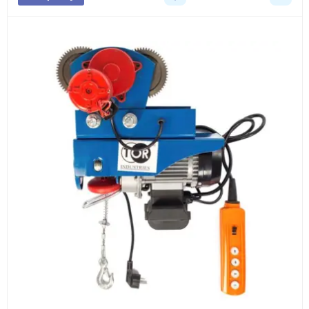
3
Расчёт
Подбираем оборудование, рассчитываем
стоимость товара и ориентировочную стоимость
доставки.
4
Счёт и оплата
Согласовываем условия, готовим счёт, договор
или спецификацию и принимаем оплату по
реквизитам.
5