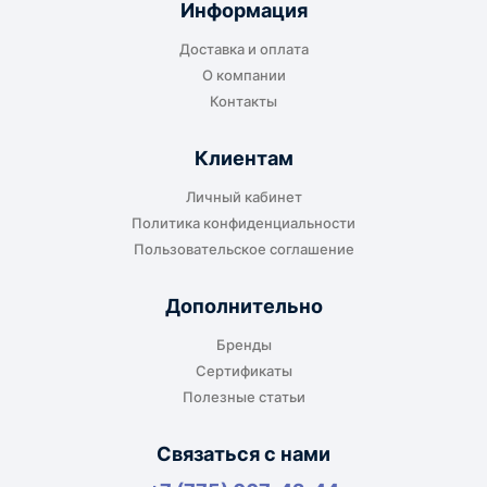
Информация
транспортной компании в городе получателя
Доставка и оплата
или ближайшем доступном пункте выдачи.
О компании
Контакты
Клиентам
До адреса клиента
Личный кабинет
Подходит, если нужно доставить
Политика конфиденциальности
оборудование прямо на объект, склад,
Пользовательское соглашение
производство или в офис. Возможность
адресной доставки зависит от города, веса и
Дополнительно
габаритов груза.
Бренды
Сертификаты
Полезные статьи
Отдельный транспорт
Связаться с нами
Для крупногабаритных, тяжёлых или