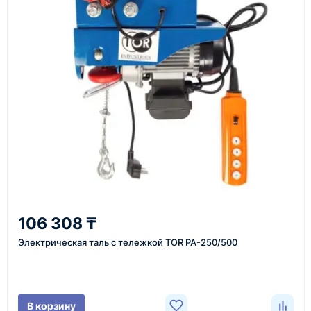
Как оформить заказ
1
Заявка
Оставьте заявку на сайте, по телефону или через
форму обратного звонка.
2
106 308 ₸
Уточнение задачи
Электрическая таль с тележкой TOR PA-250/500
Менеджер связывается с вами, уточняет
характеристики товара, город доставки и условия
поставки.
В корзину