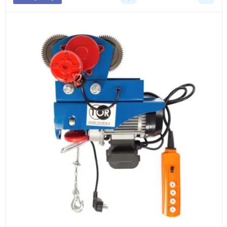
3
Расчёт
Подбираем оборудование, рассчитываем
стоимость товара и ориентировочную стоимость
доставки.
4
Счёт и оплата
Согласовываем условия, готовим счёт, договор
или спецификацию и принимаем оплату по
реквизитам.
5