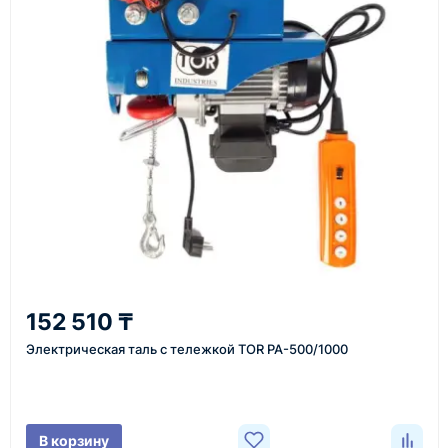
Как оформить заказ
1
Заявка
Оставьте заявку на сайте, по телефону или через
форму обратного звонка.
2
152 510 ₸
Уточнение задачи
Электрическая таль с тележкой TOR PA-500/1000
Менеджер связывается с вами, уточняет
характеристики товара, город доставки и условия
поставки.
В корзину