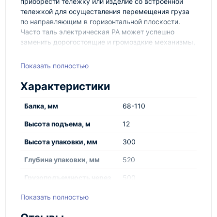
приобрести тележку или изделие со встроенной
тележкой для осуществления перемещения груза
по направляющим в горизонтальной плоскости.
Часто таль электрическая РА может успешно
заменить дорогостоящие и громоздкие механизмы,
которые работают от более высокого напряжения в
380 В.
Показать полностью
Тали электрические - важный элемент
Характеристики
строительных и погрузочных работ. Все тали из
ассортимента нашего магазина имеют высокое
Балка, мм
68-110
качество и могут использоваться даже в самых
сложных условиях - на открытом пространстве и
Высота подъема, м
12
при низких температурах. Существуют разные
виды электрических талей, предназначенные для
Высота упаковки, мм
300
разных условий работы. Чаще всего, тали
разделяются по принципу управления.
Глубина упаковки, мм
520
Грузоподъемность через
500
блок, кг
Показать полностью
Оборудование марки TOR, представленное в
Грузоподъемность, кг
250
России и странах ЕАЭС, производится по