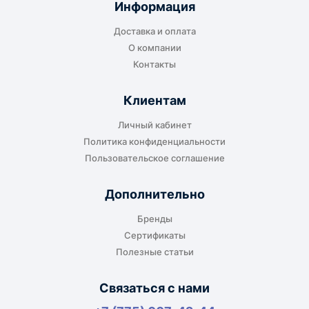
Информация
транспортной компании в городе получателя
Доставка и оплата
или ближайшем доступном пункте выдачи.
О компании
Контакты
Клиентам
До адреса клиента
Личный кабинет
Подходит, если нужно доставить
Политика конфиденциальности
оборудование прямо на объект, склад,
Пользовательское соглашение
производство или в офис. Возможность
адресной доставки зависит от города, веса и
Дополнительно
габаритов груза.
Бренды
Сертификаты
Полезные статьи
Отдельный транспорт
Связаться с нами
Для крупногабаритных, тяжёлых или