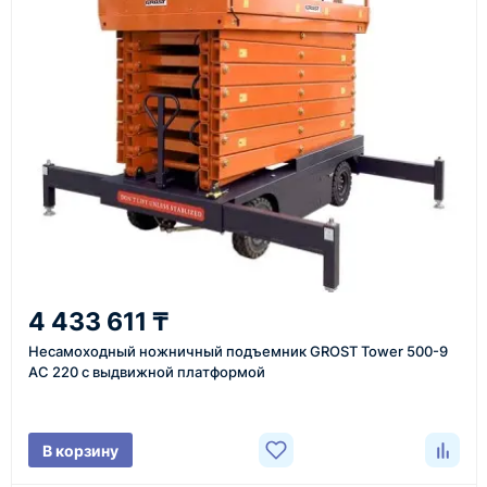
4
Счёт и оплата
Согласовываем условия, готовим счёт, договор
или спецификацию и принимаем оплату по
реквизитам.
5
Отправка
4 433 611 ₸
Проверяем товар перед отправкой, организуем
Несамоходный ножничный подъемник GROST Tower 500-9
АС 220 с выдвижной платформой
доставку и передаём клиенту данные по отгрузке.
В корзину
Доставка оборудования