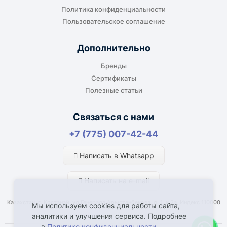
Подходит, если нужно доставить
Политика конфиденциальности
оборудование прямо на объект, склад,
Пользовательское соглашение
производство или в офис. Возможность
адресной доставки зависит от города, веса и
Дополнительно
габаритов груза.
Бренды
Сертификаты
Полезные статьи
Отдельный транспорт
Связаться с нами
Для крупногабаритных, тяжёлых или
+7 (775) 007-42-44
нестандартных грузов доставка
рассчитывается отдельно. По согласованию
Написать в Whatsapp
возможна отправка отдельным транспортом.
Написать на e-mail
Казахстан, г. Костанай, ул Генерала Арыстанбекова, д. 1, к.2а, Индекс 110000
Мы используем cookies для работы сайта,
аналитики и улучшения сервиса. Подробнее
— в
Политике конфиденциальности
.