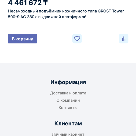
4 461 672 ₸
более быстрая отправка. Точный срок
Несамоходный подъёмник ножничного типа GROST Tower
менеджер сообщает при расчёте заказа.
500-9 АС 380 с выдвижной платформой
Варианты доставки
В корзину
До терминала ТК
Подходит для большинства заказов. Груз
отправляется до складского терминала
Информация
транспортной компании в городе получателя
Доставка и оплата
или ближайшем доступном пункте выдачи.
О компании
Контакты
Клиентам
До адреса клиента
Личный кабинет