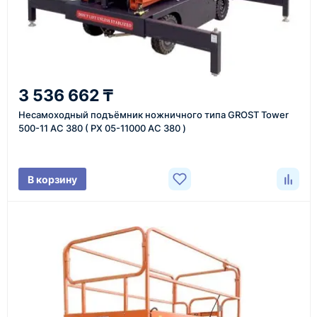
форму обратного звонка.
2
3 536 662 ₸
Уточнение задачи
Несамоходный подъёмник ножничного типа GROST Tower
Менеджер связывается с вами, уточняет
500-11 АС 380 ( PX 05-11000 AC 380 )
характеристики товара, город доставки и условия
поставки.
В корзину
3
Расчёт
Подбираем оборудование, рассчитываем
стоимость товара и ориентировочную стоимость
доставки.