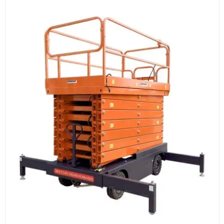
Оборудование, инструмент и материалы
поставляются транспортными компаниями.
Основные поставки выполняются из России,
Казахстана и Китая — в зависимости от выбранного
поставщика, наличия товара и условий сделки.
Перед отгрузкой товары проходят визуальную
проверку. По запросу клиента мы можем отправить
фото- или видеоотчёт о состоянии товара на
момент отправки.
Срок поставки зависит от наличия товара у
поставщика, города доставки, габаритов груза,
выбранной транспортной компании и условий
маршрута.
Средний срок доставки по большинству
поставок составляет 7–14 дней. По товарам в
наличии и близким направлениям возможна