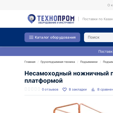
О 
Поставки по Казах
Каталог оборудования
Поставк
Главная
Грузоподъемная техника
Подъемники
Подъем
Несамоходный ножничный п
платформой
0 отзывов
В закладки
В сравне