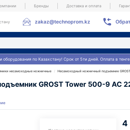
компании
Бренды
Доставка и оплата
Гаран
zakaz@technoprom.kz
Обрат
стану
и оборудования по Казахстану! Срок от 5ти дней. Оплата в тенге
ники несамоходные ножничные
Несамоходный ножничный подъемник GROST
одъемник GROST Tower 500-9 АС 2
ние
4