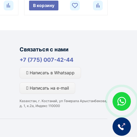
В корзину
2 150
1 150
есть
лняются из России, Казахстана и Китая — в
1 615
Связаться с нами
ли видеоотчёт о состоянии товара на момент
+7 (775) 007-42-44
Написать в Whatsapp
портной компании и условий маршрута.
Написать на e-mail
ким направлениям возможна более быстрая
Казахстан, г. Костанай, ул Генерала Арыстанбекова,
д. 1, к.2а, Индекс 110000