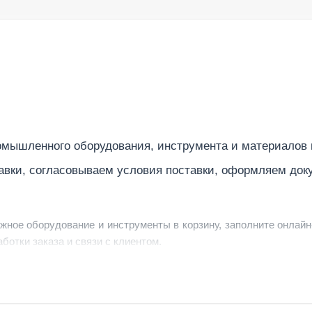
оянии, мм
мышленного оборудования, инструмента и материалов
лона, °
авки, согласовываем условия поставки, оформляем док
ужное оборудование и инструменты в корзину, заполните онлайн
ботки заказа и связи с клиентом.
ердить заявку, уточнить детали, рассчитать стоимость поставк
струменты по номеру телефона в шапке сайта или через онлайн