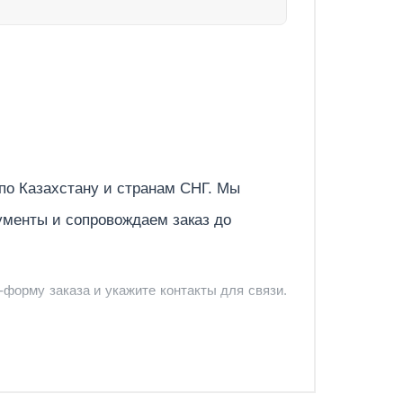
Нет
Да
1 440
10
10 100
Отправить
 по
Казахстану
и странам СНГ. Мы
2
ументы и сопровождаем заказ до
литая резина
отсутствует
-форму заказа и укажите контакты для связи.
2,2
220
и и предложить удобный вариант доставки.
2 340
-форму запроса обратного звонка.
2 150