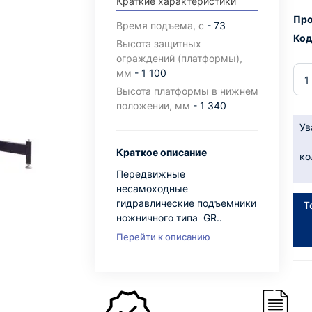
Краткие характеристики
Про
Время подъема, с
- 73
Код
Высота защитных
ограждений (платформы),
мм
- 1 100
Высота платформы в нижнем
положении, мм
- 1 340
Ув
Краткое описание
ко
Передвижные
несамоходные
гидравлические подъемники
Т
ножничного типа GR..
Перейти к описанию