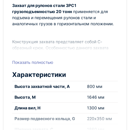
Захват для рулонов стали ЗРС1
грузоподъемностью 20 тонн
применяется для
подъема и перемещения рулонов стали и
аналогичных грузов в горизонтальном положении.
Конструкция захвата представляет собой С-
образный крюк. Особенностью данного захвата
является наличие противовеса, изготовленного
полностью из металла. Захват крепится
Показать полностью
непосредственно к рабочему элементу
грузоподъемного механизма (например крюку
Характеристики
крана), что значительно снижает габарит по высоте.
Высота захватной части, А
800 мм
Высота, М
1646 мм
Длина вил, Н
1300 мм
Размер подвесного кольца, G
220х350 мм
Ширина захвата, С
1860 мм