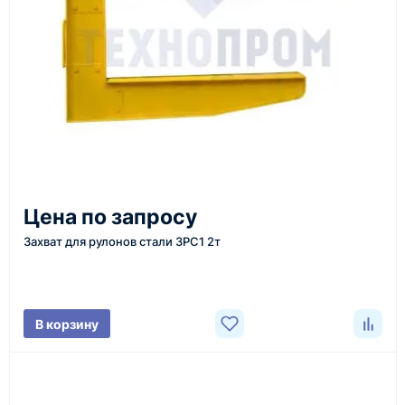
или через онлайн-форму запроса обратного звонка.
Казахстан и СНГ
доставка оборудования в разные города и
регионы
От 7–14 дней
Цена по запросу
средний срок доставки по большинству поставок
Захват для рулонов стали ЗРС1 2т
Фото/видео
В корзину
проверка товара перед отправкой клиенту
Документы