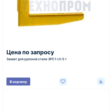
Казахстан и СНГ
доставка оборудования в разные города и
регионы
От 7–14 дней
Цена по запросу
средний срок доставки по большинству поставок
Захват для рулонов стали ЗРС1 г/п 5 т
Фото/видео
В корзину
проверка товара перед отправкой клиенту
Документы
счёт, договор, накладные и сопроводительные