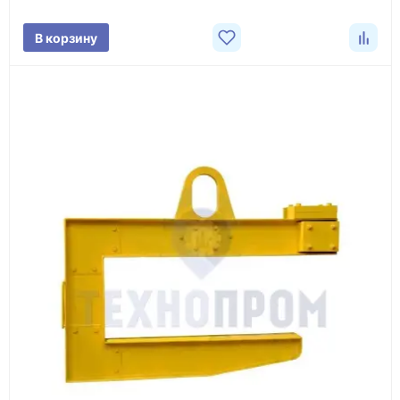
поставки.
В корзину
3
Расчёт
Подбираем оборудование, рассчитываем
стоимость товара и ориентировочную стоимость
доставки.
4
Счёт и оплата
Согласовываем условия, готовим счёт, договор
или спецификацию и принимаем оплату по
реквизитам.