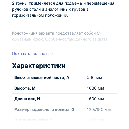
2 тонны применяется для подъема и перемещения
рулонов стали и аналогичных грузов в
горизонтальном положении.
Конструкция захвата представляет собой С-
образный крюк. Особенностью данного захвата
является наличие противовеса, изготовленного
полностью из металла. Захват крепится
Показать полностью
непосредственно к рабочему элементу
грузоподъемного механизма (например крюку
Характеристики
крана), что значительно снижает габарит по высоте.
Высота захватной части, А
546 мм
Высота, М
1030 мм
Длина вил, Н
1600 мм
Размер подвесного кольца, G
120х180 мм
Ширина захвата, С
1860 мм