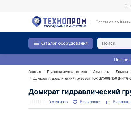
О 
Поставки по Казах
Каталог оборудования
Поставк
Главная
Грузоподъемная техника
Домкраты
Домкраты
Домкрат гидравлический грузовой TOR ДУ500П150 (HHYG-5
Домкрат гидравлический гр
0 отзывов
В закладки
В сравне