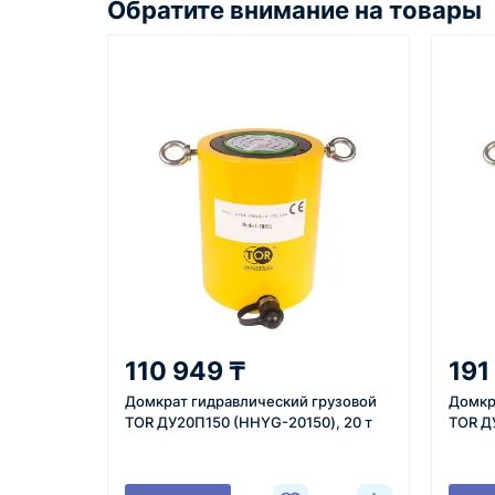
Обратите внимание на товары
Казахстан и СНГ
доставка оборудования в разные
города и регионы
Как оформить заказ
1
2
Заявка
Уточнение
Оставьте заявку на сайте,
Менеджер с
110 949 ₸
191
по телефону или через
вами, уточн
Домкрат гидравлический грузовой
Домкр
форму обратного звонка.
характерист
TOR ДУ20П150 (HHYG-20150), 20 т
TOR Д
город доста
поставки.