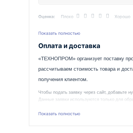
Модель насоса
Оценка:
Плохо
Хорошо
Нагрузка, кН
Рабочий объем масла, см3
Показать полностью
Написать отзыв
Тип
Оплата и доставка
Ход штока, мм
«ТЕХНОПРОМ» организует поставку про
Ширина упаковки, мм
рассчитываем стоимость товара и дост
Вес, кг
получения клиентом.
Чтобы подать заявку через сайт, добавьте н
Данные заявки используются только для обра
Наш сотрудник свяжется с вами, чтобы подтв
Показать полностью
Также вы можете заказать оборудование и ин