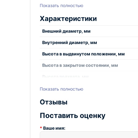
Показать полностью
Характеристики
Внешний диаметр, мм
Внутренний диаметр, мм
Высота в выдвинутом положении, мм
Высота в закрытом состоянии, мм
Высота подхвата, мм
Высота упаковки, мм
Показать полностью
Габариты упаковки, мм
Отзывы
Глубина упаковки, мм
Поставить оценку
Грузоподъемность, т
Ваше имя:
Диаметр штока поршня, мм