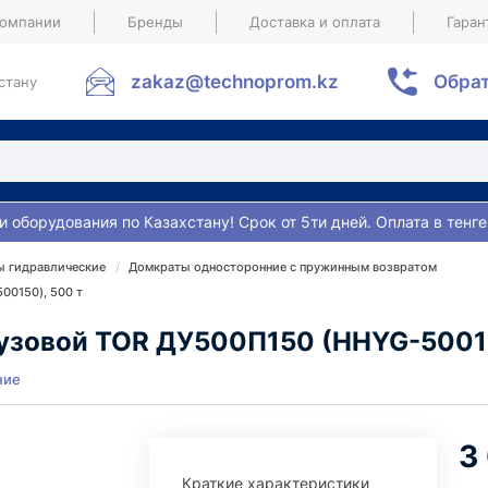
компании
Бренды
Доставка и оплата
Гаран
zakaz@technoprom.kz
Обрат
стану
и оборудования по Казахстану! Срок от 5ти дней. Оплата в тенге
 гидравлические
Домкраты односторонние с пружинным возвратом
00150), 500 т
узовой TOR ДУ500П150 (HHYG-50015
ние
3
Краткие характеристики