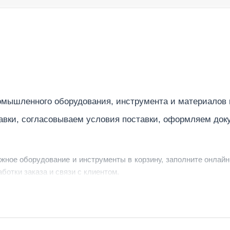
мышленного оборудования, инструмента и материалов
авки, согласовываем условия поставки, оформляем док
ужное оборудование и инструменты в корзину, заполните онлайн
ботки заказа и связи с клиентом.
ердить заявку, уточнить детали, рассчитать стоимость поставк
струменты по номеру телефона в шапке сайта или через онлайн