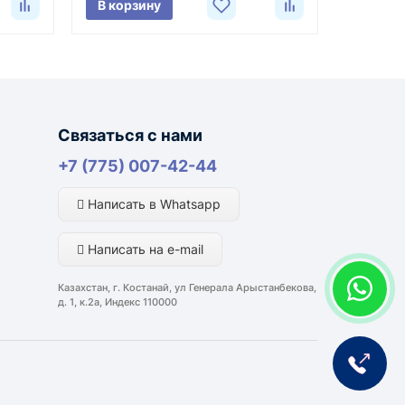
В корзину
лняются из России, Казахстана и Китая — в
Связаться с нами
ли видеоотчёт о состоянии товара на момент
+7 (775) 007-42-44
Написать в Whatsapp
портной компании и условий маршрута.
Написать на e-mail
ким направлениям возможна более быстрая
Казахстан, г. Костанай, ул Генерала Арыстанбекова,
д. 1, к.2а, Индекс 110000