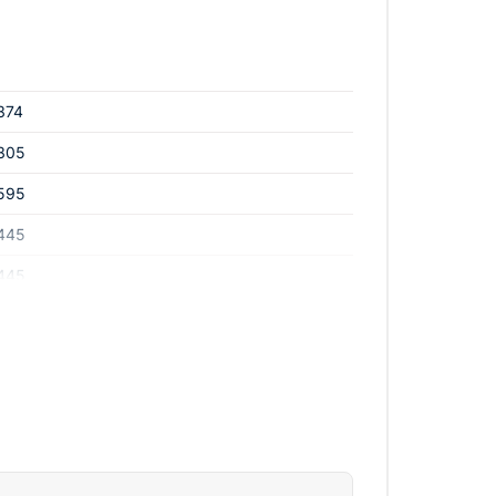
374
305
595
445
445
445
445х373х305
305
500
250