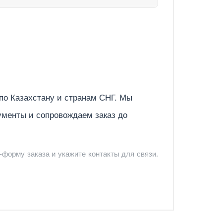
HHB-630M
5111
10959
Односторонний
150
Отправить
 по
Казахстану
и странам СНГ. Мы
373
ументы и сопровождаем заказ до
349
-форму заказа и укажите контакты для связи.
и и предложить удобный вариант доставки.
-форму запроса обратного звонка.