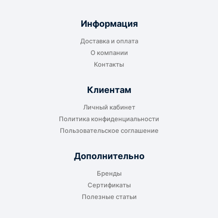
Подходит для большинства заказов. Груз
отправляется до складского терминала
Информация
транспортной компании в городе получателя
Доставка и оплата
или ближайшем доступном пункте выдачи.
О компании
Контакты
Клиентам
До адреса клиента
Личный кабинет
Подходит, если нужно доставить
Политика конфиденциальности
оборудование прямо на объект, склад,
Пользовательское соглашение
производство или в офис. Возможность
адресной доставки зависит от города, веса и
Дополнительно
габаритов груза.
Бренды
Сертификаты
Полезные статьи
Отдельный транспорт