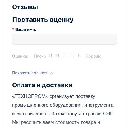
Внешний диаметр
60мм
Отзывы
Габариты, ДхШхВ, мм
115х60х243мм
Поставить оценку
Грузоподъемность
10т
Ваше имя:
Ход поршня
150мм
Оценка:
Плохо
Хорошо
Показать полностью
Написать отзыв
Оплата и доставка
Отправить
«ТЕХНОПРОМ» организует поставку
промышленного оборудования, инструмента
и материалов по
Казахстану
и странам СНГ.
Мы рассчитываем стоимость товара и