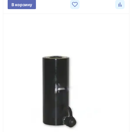
В корзину
3
Расчёт
Подбираем оборудование, рассчитываем
стоимость товара и ориентировочную стоимость
доставки.
4
Счёт и оплата
Согласовываем условия, готовим счёт, договор
или спецификацию и принимаем оплату по
реквизитам.