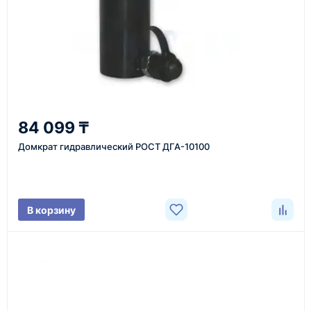
Казахстан и СНГ
доставка оборудования в разные города и
регионы
От 7–14 дней
84 099 ₸
средний срок доставки по большинству поставок
Домкрат гидравлический РОСТ ДГА-10100
Фото/видео
В корзину
проверка товара перед отправкой клиенту
Документы
счёт, договор, накладные и сопроводительные
материалы