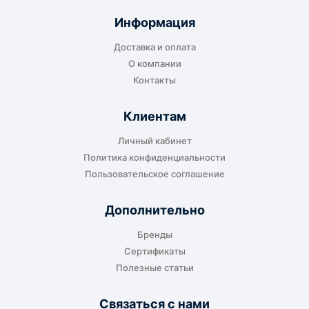
отправляется до складского терминала
Информация
транспортной компании в городе получателя
Доставка и оплата
или ближайшем доступном пункте выдачи.
О компании
Контакты
Клиентам
До адреса клиента
Личный кабинет
Подходит, если нужно доставить
Политика конфиденциальности
оборудование прямо на объект, склад,
Пользовательское соглашение
производство или в офис. Возможность
адресной доставки зависит от города, веса и
Дополнительно
габаритов груза.
Бренды
Сертификаты
Полезные статьи
Отдельный транспорт
Связаться с нами