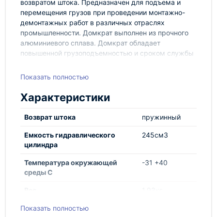
возвратом штока. Предназначен для подъема и
перемещения грузов при проведении монтажно-
демонтажных работ в различных отраслях
промышленности. Домкрат выполнен из прочного
алюминиевого сплава. Домкрат обладает
повышенной грузоподъемностью и сроком службы
при минимальных размерах и весе, за счет
применения рабочего давления до 80МПа (800кгс/
Показать полностью
см2), алюминиевых сплавов и опорно-
уплотнительных элементов.
Характеристики
КОМПЛЕКТАЦИЯ
Возврат штока
пружинный
1. Домкрат гидравлический ДГА-10150;
2. Упаковка для хранения и переноски;
Емкость гидравлического
245см3
3. Паспорт и инструкция.
цилиндра
Температура окружающей
-31 +40
среды С
Вес
1,93кг
Показать полностью
Вес комплекта
1,93кг