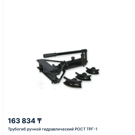
счёт, договор, накладные и сопроводительные
материалы
Как оформить заказ
1
Заявка
Оставьте заявку на сайте, по телефону или через
форму обратного звонка.
2
163 834 ₸
Уточнение задачи
Трубогиб ручной гидравлический РОСТ ТРГ-1
Менеджер связывается с вами, уточняет