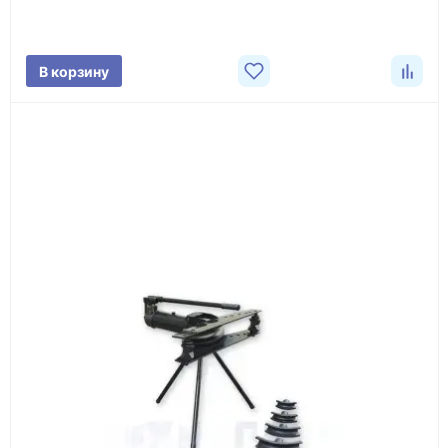
характеристики товара, город доставки и условия
поставки.
В корзину
3
Расчёт
Подбираем оборудование, рассчитываем
стоимость товара и ориентировочную стоимость
доставки.
4
Счёт и оплата
Согласовываем условия, готовим счёт, договор
или спецификацию и принимаем оплату по
реквизитам.