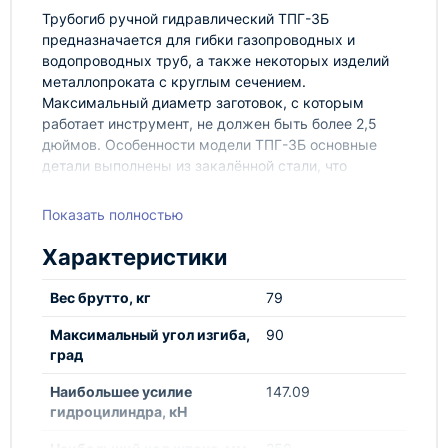
Трубогиб ручной гидравлический ТПГ-3Б
предназначается для гибки газопроводных и
водопроводных труб, а также некоторых изделий
металлопроката с круглым сечением.
Максимальный диаметр заготовок, с которым
работает инструмент, не должен быть более 2,5
дюймов. Особенности модели ТПГ-3Б основные
детали выполнены из закалённой стали, что
существенно повышает срок службы инструмента;
упоры сконструированы таким образом, чтобы
Показать полностью
заготовки не скользили; гофрообразование при
гибке тонкостенных труб минимально; легкий
Характеристики
доступ к основным узлам в случае ремонта.
ТПГ-3Б представляет собой надежный, простой и
Вес брутто, кг
79
не требовательный в обслуживании аппарат.
Максимальный угол изгиба,
90
град
Наибольшее усилие
147.09
гидроцилиндра, кН