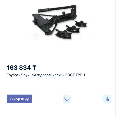
1
Заявка
Оставьте заявку на сайте, по телефону или через
форму обратного звонка.
2
163 834 ₸
Уточнение задачи
Трубогиб ручной гидравлический РОСТ ТРГ-1
Менеджер связывается с вами, уточняет
характеристики товара, город доставки и условия
поставки.
В корзину
3