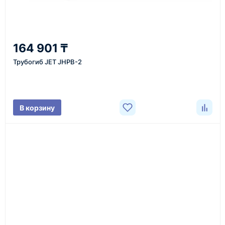
регионы
От 7–14 дней
164 901 ₸
средний срок доставки по большинству поставок
Трубогиб JET JHPB-2
Фото/видео
В корзину
проверка товара перед отправкой клиенту
Документы
счёт, договор, накладные и сопроводительные
материалы
Как оформить заказ