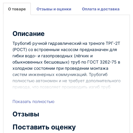
О товаре
Отзывы и оценки
Оплата и доставка
Описание
Трубогиб ручной гидравлический на треноге ТРГ-2Т
(РОСТ) со встроенным насосом предназначен для
гибки водо- и газопроводных (лёгких и
обыкновенных бесшовшых) труб по ГОСТ 3262-75 в
холодном состоянии при проведении монтажа
систем инженерных коммуникаций. Трубогиб
полностью автономен и не требует дополнительного
привода, что позволяет производить изгиб труб
непосредственно на месте проведения работ.
Набор гибочных матриц охватывает диапазон
Показать полностью
диаметров стальных труб от 21,3мм до 60мм (1/2,
3/4, 1?, 1?, 2дюймов). Встроенный гидравлический
Отзывы
плунжерный насос обеспечивает минимальное
время подготовки трубогиба к работе и точную
Поставить оценку
подгонку угла изгиба трубы.