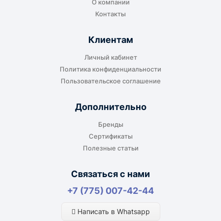
О компании
Контакты
Клиентам
До адреса клиента
Личный кабинет
Подходит, если нужно доставить
Политика конфиденциальности
оборудование прямо на объект, склад,
Пользовательское соглашение
производство или в офис. Возможность
адресной доставки зависит от города, веса и
Дополнительно
габаритов груза.
Бренды
Сертификаты
Полезные статьи
Отдельный транспорт
Связаться с нами
Для крупногабаритных, тяжёлых или
+7 (775) 007-42-44
нестандартных грузов доставка
рассчитывается отдельно. По согласованию
Написать в Whatsapp