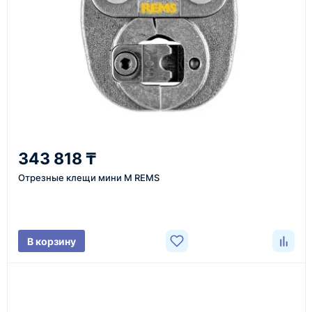
1
Заявка
Оставьте заявку на сайте, по телефону или через
форму обратного звонка.
2
343 818 ₸
Уточнение задачи
Отрезные клещи мини М REMS
Менеджер связывается с вами, уточняет
характеристики товара, город доставки и условия
поставки.
В корзину
3
Расчёт