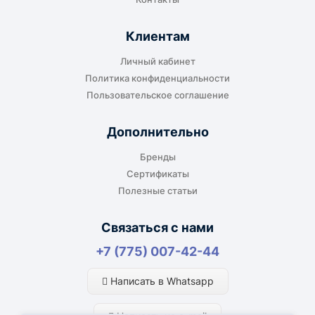
Клиентам
До адреса клиента
Личный кабинет
Подходит, если нужно доставить
Политика конфиденциальности
оборудование прямо на объект, склад,
Пользовательское соглашение
производство или в офис. Возможность
адресной доставки зависит от города, веса и
Дополнительно
габаритов груза.
Бренды
Сертификаты
Полезные статьи
Отдельный транспорт
Связаться с нами
Для крупногабаритных, тяжёлых или
+7 (775) 007-42-44
нестандартных грузов доставка
рассчитывается отдельно. По согласованию
Написать в Whatsapp
возможна отправка отдельным транспортом.