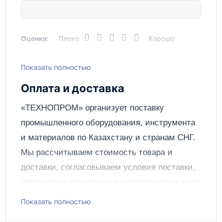
Оценка:
Плохо
Хорошо
Показать полностью
Написать отзыв
Оплата и доставка
Отправить
«ТЕХНОПРОМ» организует поставку
промышленного оборудования, инструмента
и материалов по
Казахстану
и странам СНГ.
Мы рассчитываем стоимость товара и
доставки, согласовываем условия поставки,
оформляем документы и сопровождаем заказ
до получения клиентом.
Показать полностью
Чтобы подать заявку через сайт, добавьте нужное