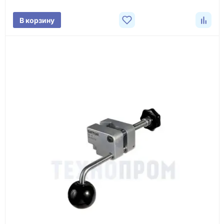
поставки.
В корзину
3
Расчёт
Подбираем оборудование, рассчитываем
стоимость товара и ориентировочную стоимость
доставки.
4
Счёт и оплата
Согласовываем условия, готовим счёт, договор
или спецификацию и принимаем оплату по
реквизитам.