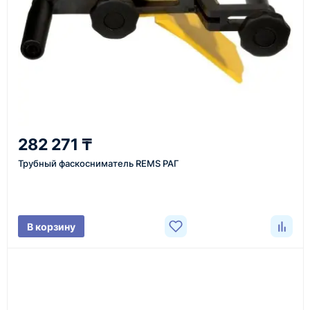
Оборудование обладает необходимыми
сертификатами, подтверждающими их качество.
Казахстан и СНГ
доставка оборудования в разные города и
регионы
От 7–14 дней
282 271 ₸
средний срок доставки по большинству поставок
Трубный фаскосниматель REMS РАГ
Фото/видео
В корзину
проверка товара перед отправкой клиенту
Документы
счёт, договор, накладные и сопроводительные