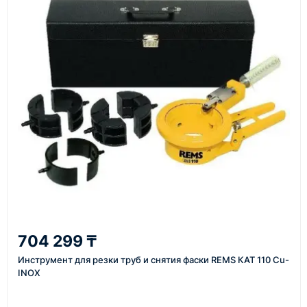
Как оформить заказ
1
Заявка
Оставьте заявку на сайте, по телефону или через
форму обратного звонка.
2
704 299 ₸
Уточнение задачи
Инструмент для резки труб и снятия фаски REMS КАТ 110 Cu-
Менеджер связывается с вами, уточняет
INOX
характеристики товара, город доставки и условия
поставки.