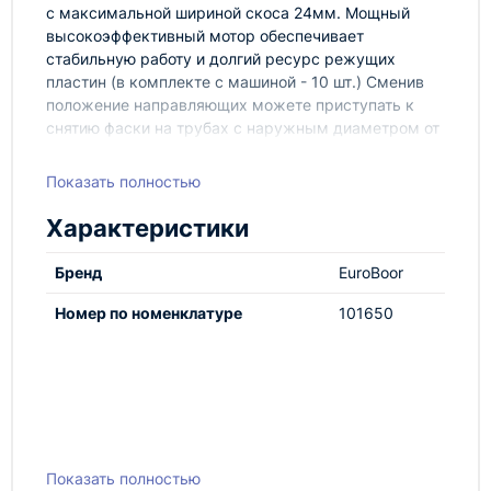
с максимальной шириной скоса 24мм. Мощный
высокоэффективный мотор обеспечивает
стабильную работу и долгий ресурс режущих
пластин (в комплекте с машиной - 10 шт.) Сменив
положение направляющих можете приступать к
снятию фаски на трубах с наружным диаметром от
150 до 300 мм! 3-фазный мотор 1800 В, питание
220 Вт фаска 24 мм (под 45 ) угол от 0 до 60
Показать полностью
градусов для работы на листах на трубах
диаметром до 300 мм защита от перегрузки
Характеристики
виброизолирующие рукоятки широкий диапазон
регулировки глубины/ширины фаски. вес 24 кг
Бренд
EuroBoor
Номер по номенклатуре
101650
Показать полностью