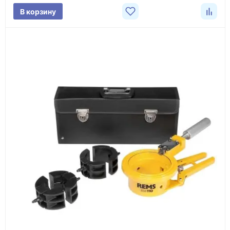
В корзину
3
Расчёт
Подбираем оборудование, рассчитываем
стоимость товара и ориентировочную стоимость
доставки.
4
Счёт и оплата
Согласовываем условия, готовим счёт, договор
или спецификацию и принимаем оплату по
реквизитам.