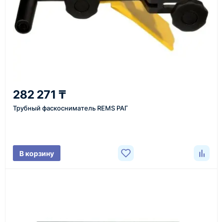
Казахстан и СНГ
доставка оборудования в разные города и
регионы
От 7–14 дней
282 271 ₸
средний срок доставки по большинству поставок
Трубный фаскосниматель REMS РАГ
Фото/видео
В корзину
проверка товара перед отправкой клиенту
Документы
счёт, договор, накладные и сопроводительные
материалы