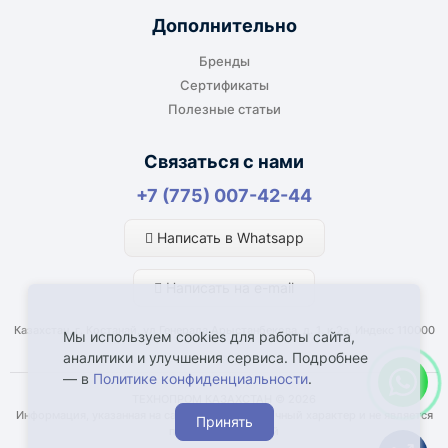
адресной доставки зависит от города, веса и
Дополнительно
габаритов груза.
Бренды
Сертификаты
Полезные статьи
Отдельный транспорт
Связаться с нами
Для крупногабаритных, тяжёлых или
+7 (775) 007-42-44
нестандартных грузов доставка
рассчитывается отдельно. По согласованию
Написать в Whatsapp
возможна отправка отдельным транспортом.
Написать на e-mail
Казахстан, г. Костанай, ул Генерала Арыстанбекова, д. 1, к.2а, Индекс 110000
Мы используем cookies для работы сайта,
аналитики и улучшения сервиса. Подробнее
— в
Политике конфиденциальности
.
Что влияет на срок доставки
ТЕХНОПРОМ КАЗАХСТАН © 2026
Информация, указанная на сайте, имеет справочный характер и не является
Принять
Наличие товара у поставщика или
публичной офертой