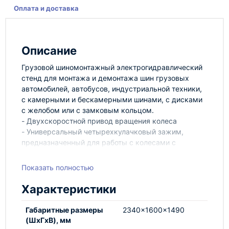
Оплата и доставка
Описание
Грузовой шиномонтажный электрогидравлический
стенд для монтажа и демонтажа шин грузовых
автомобилей, автобусов, индустриальной техники,
с камерными и бескамерными шинами, с дисками
с желобом или с замковым кольцом.
- Двухскоростной привод вращения колеса
- Универсальный четырехкулачковый зажим,
предназначенный для работы с колесами с
дисками диаметром до 14-46 (до 56 с
опциональными расширителями)
Показать полностью
- Регулируемое усилие зажимного устройства
- Каретка с гидравлическим приводом рычага с
Характеристики
отжимной тарелкой/крюком
- Мобильная стойка управления, обеспечивающая
Габаритные размеры
2340x1600x1490
большее удобство при работе
(ШхГхВ), мм
Дополнительная опция: арт. H924 Удлинители для