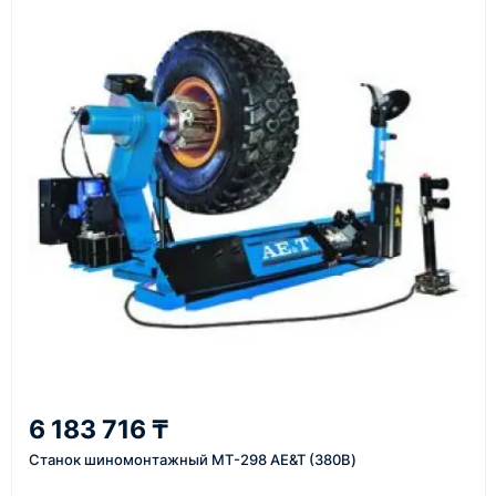
Казахстана и Китая — в зависимости от выбранного
поставщика, наличия товара и условий сделки.
Перед отгрузкой товары проходят визуальную
проверку. По запросу клиента мы можем отправить
фото- или видеоотчёт о состоянии товара на
момент отправки.
Срок поставки зависит от наличия товара у
поставщика, города доставки, габаритов груза,
выбранной транспортной компании и условий
маршрута.
Средний срок доставки по большинству
поставок составляет 7–14 дней. По товарам в
наличии и близким направлениям возможна
6 183 716 ₸
более быстрая отправка. Точный срок
Станок шиномонтажный МТ-298 AE&T (380В)
менеджер сообщает при расчёте заказа.