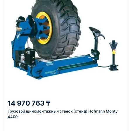
стоимость поставки и предложить удобный вариант
доставки.
Также вы можете заказать оборудование и
инструменты по номеру телефона в шапке сайта
или через онлайн-форму запроса обратного звонка.
Казахстан и СНГ
доставка оборудования в разные города и
регионы
От 7–14 дней
14 970 763 ₸
средний срок доставки по большинству поставок
Грузовой шиномонтажный станок (стенд) Hofmann Monty
4400
Фото/видео