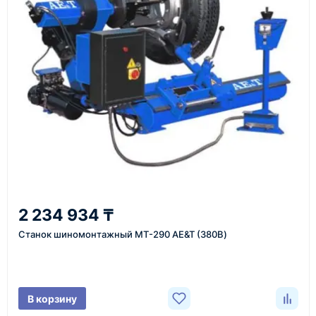
Также вы можете заказать оборудование и
инструменты по номеру телефона в шапке сайта
или через онлайн-форму запроса обратного звонка.
Казахстан и СНГ
доставка оборудования в разные города и
регионы
От 7–14 дней
2 234 934 ₸
средний срок доставки по большинству поставок
Станок шиномонтажный МТ-290 AE&T (380В)
Фото/видео
В корзину
проверка товара перед отправкой клиенту