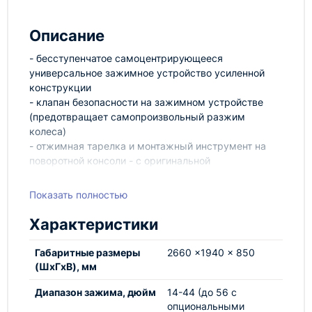
Описание
- бесступенчатое самоцентрирующееся
универсальное зажимное устройство усиленной
конструкции
- клапан безопасности на зажимном устройстве
(предотвращает самопроизвольный разжим
колеса)
- отжимная тарелка и монтажный инструмент на
поворотной консоли - с оригинальной
запатентованной системой, улучшающей отжим
шины
Показать полностью
- отжимная тарелка оснащена специальной
поворотной системой, которая увеличивает силу
Характеристики
отжима и обеспечивает постоянное оптимальное
положение тарелки относительно обода
Габаритные размеры
2660 x1940 x 850
- внутренняя и внешняя боковины шины снимаются
(ШхГхВ), мм
за единый цикл (без необходимости подстройки
монтажного инструмента)
Диапазон зажима, дюйм
14-44 (до 56 с
опциональными
- усиленная станина станка