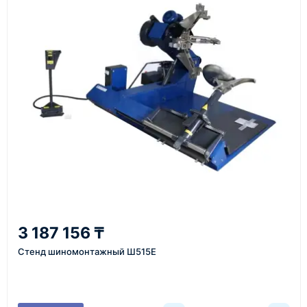
Перед отгрузкой товары проходят визуальную
проверку. По запросу клиента мы можем отправить
фото- или видеоотчёт о состоянии товара на
момент отправки.
Срок поставки зависит от наличия товара у
поставщика, города доставки, габаритов груза,
выбранной транспортной компании и условий
маршрута.
Средний срок доставки по большинству
поставок составляет 7–14 дней. По товарам в
наличии и близким направлениям возможна
3 187 156 ₸
более быстрая отправка. Точный срок
Стенд шиномонтажный Ш515Е
менеджер сообщает при расчёте заказа.