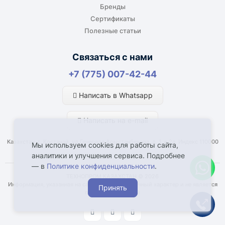
Бренды
Сертификаты
Полезные статьи
Отдельный транспорт
Связаться с нами
Для крупногабаритных, тяжёлых или
+7 (775) 007-42-44
нестандартных грузов доставка
рассчитывается отдельно. По согласованию
Написать в Whatsapp
возможна отправка отдельным транспортом.
Написать на e-mail
Казахстан, г. Костанай, ул Генерала Арыстанбекова, д. 1, к.2а, Индекс 110000
Мы используем cookies для работы сайта,
аналитики и улучшения сервиса. Подробнее
— в
Политике конфиденциальности
.
Что влияет на срок доставки
ТЕХНОПРОМ КАЗАХСТАН © 2026
Информация, указанная на сайте, имеет справочный характер и не является
Принять
Наличие товара у поставщика или
публичной офертой
производителя.
Город и регион доставки.