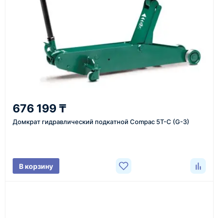
Казахстан и СНГ
доставка оборудования в разные города и
регионы
От 7–14 дней
676 199 ₸
средний срок доставки по большинству поставок
Домкрат гидравлический подкатной Compac 5T-C (G-3)
Фото/видео
В корзину
проверка товара перед отправкой клиенту
Документы