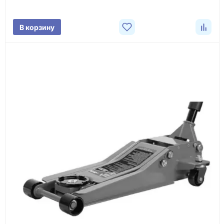
поставки.
В корзину
3
Расчёт
Подбираем оборудование, рассчитываем
стоимость товара и ориентировочную стоимость
доставки.
4
Счёт и оплата
Согласовываем условия, готовим счёт, договор
или спецификацию и принимаем оплату по
реквизитам.