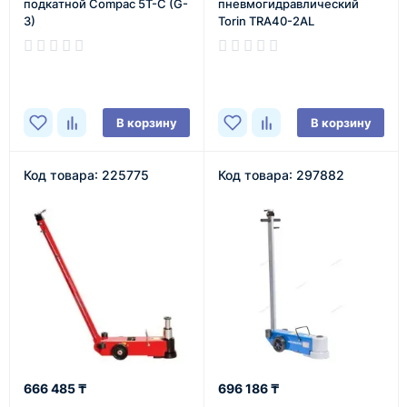
подкатной Compac 5T-C (G-
пневмогидравлический
3)
Torin TRA40-2AL
В наличии
В наличии
В корзину
В корзину
Код товара: 225775
Код товара: 297882
666 485 ₸
696 186 ₸