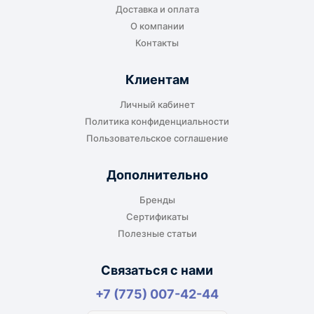
Доставка и оплата
или ближайшем доступном пункте выдачи.
О компании
Контакты
Клиентам
До адреса клиента
Личный кабинет
Подходит, если нужно доставить
Политика конфиденциальности
оборудование прямо на объект, склад,
Пользовательское соглашение
производство или в офис. Возможность
адресной доставки зависит от города, веса и
Дополнительно
габаритов груза.
Бренды
Сертификаты
Полезные статьи
Отдельный транспорт
Связаться с нами
Для крупногабаритных, тяжёлых или
+7 (775) 007-42-44
нестандартных грузов доставка