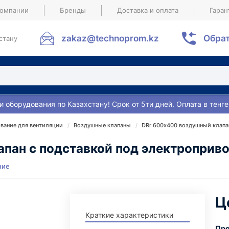
компании
Бренды
Доставка и оплата
Гаран
zakaz@technoprom.kz
Обрат
стану
и оборудования по Казахстану! Срок от 5ти дней. Оплата в тенге
вание для вентиляции
Воздушные клапаны
DRr 600х400 воздушный клапа
пан с подставкой под электроприв
ние
Ц
Краткие характеристики
Про