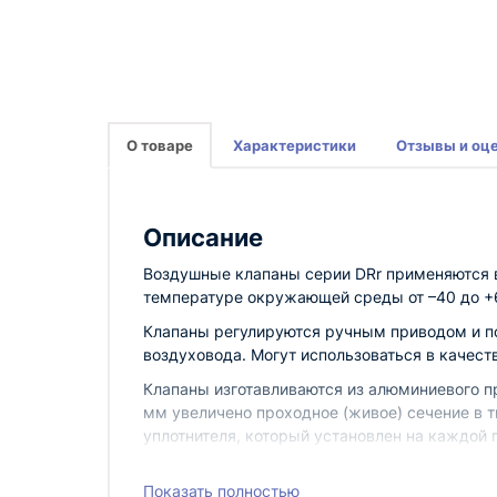
О товаре
Характеристики
Отзывы и оц
Описание
Воздушные клапаны серии DRr применяются 
температуре окружающей среды от –40 до +
Клапаны регулируются ручным приводом и п
воздуховода. Могут использоваться в качест
Клапаны изготавливаются из алюминиевого п
мм увеличено проходное (живое) сечение в ти
уплотнителя, который установлен на каждой
Гарантия — 1 год.
Показать полностью