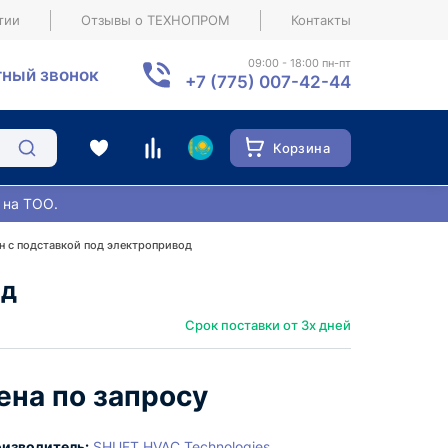
тии
Отзывы о ТЕХНОПРОМ
Контакты
09:00 - 18:00 пн-пт
ный звонок
+7 (775) 007-42-44
Корзина
 на ТОО.
н с подставкой под электропривод
од
Срок поставки от 3х дней
ена по запросу
изводитель:
SHUFT HVAC Technologies