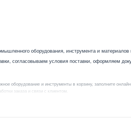
мышленного оборудования, инструмента и материалов
авки, согласовываем условия поставки, оформляем док
ужное оборудование и инструменты в корзину, заполните онлайн
ботки заказа и связи с клиентом.
ердить заявку, уточнить детали, рассчитать стоимость поставк
струменты по номеру телефона в шапке сайта или через онлайн