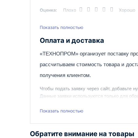
Ширина товара
0.77 м
Оценка:
Плохо
Хорошо
Показать полностью
Написать отзыв
Оплата и доставка
«ТЕХНОПРОМ» организует поставку про
рассчитываем стоимость товара и дост
получения клиентом.
Чтобы подать заявку через сайт, добавьте н
Данные заявки используются только для обра
Наш сотрудник свяжется с вами, чтобы подтв
Показать полностью
Также вы можете заказать оборудование и ин
Обратите внимание на товары