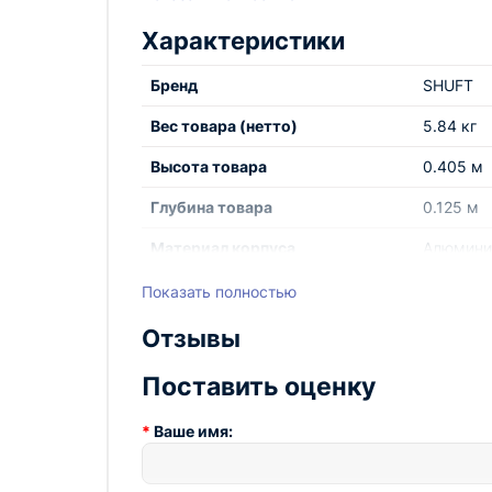
Характеристики
Бренд
SHUFT
Вес товара (нетто)
5.84 кг
Высота товара
0.405 м
Глубина товара
0.125 м
Материал корпуса
Алюмини
Область применения
Универс
Показать полностью
Посадочный размер
600*400
Отзывы
вентиляционного канала
Поставить оценку
Применение и соответствие
Регулиро
вентиляц
Ваше имя:
Серия
DRr