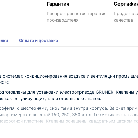
Гарантия
Сертифи
Распространяется гарантия
Предостав
производителя
качества
енки
Оплата и доставка
в системах кондиционирования воздуха и вентиляции промышл
60°С.
одготовлены для установки электропривода GRUNER. Клапаны у
ве как регулирующих, так и отсечных клапанов.
рофиля, с шестернями, скрытыми внутри корпуса. За счет прим
поразмерах с высотой 150, 250, 350 и т.д. Герметичность клап
 поворотной пластине. Клапаны оснащены квадратным штоком по