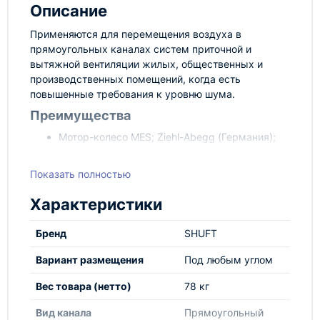
Описание
Применяются для перемещения воздуха в
прямоугольных каналах систем приточной и
вытяжной вентиляции жилых, общественных и
производственных помещений, когда есть
повышенные требования к уровню шума.
Преимущества
Мотор-колесо MES; Ziehl-Abegg (Германия);
Локализовано в России на немецких
производственных линиях TRUMPF, Bollhoff
Показать полностью
Широкий модельный ряд. Уникальные модели
с напором до 1500 Па.
Характеристики
Усиленный монолитный корпус-фланец
снижает вибрации;
Бренд
SHUFT
Надёжная обрешетка—упаковка в
соответствии с ГОСТ.
Вариант размещения
Под любым углом
Монтаж
Вес товара (нетто)
78 кг
Вентиляторы поставляются готовыми к
Вид канала
Прямоугольный
подключению. Могут устанавливаться в любом