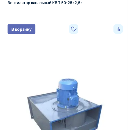
Вентилятор канальный КВП 50-25 (2,5)
Менеджер связывается с вами, уточняет
характеристики товара, город доставки и условия
поставки.
В корзину
3
Расчёт
Подбираем оборудование, рассчитываем
стоимость товара и ориентировочную стоимость
доставки.
4
Счёт и оплата
Согласовываем условия, готовим счёт, договор
или спецификацию и принимаем оплату по