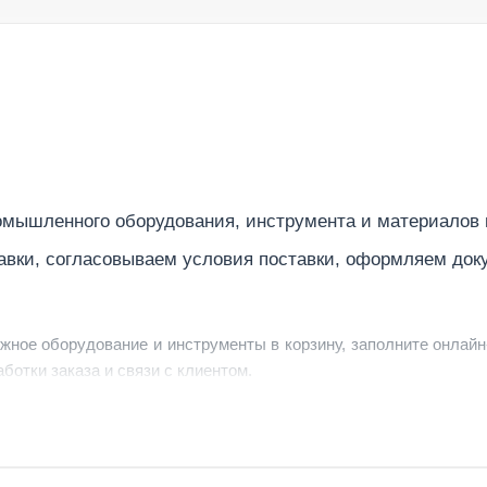
Да
Да
близи устройства)
Нет
3.2 
250
мышленного оборудования, инструмента и материалов
Нет
авки, согласовываем условия поставки, оформляем док
220
Уни
ужное оборудование и инструменты в корзину, заполните онлайн
215 
ботки заказа и связи с клиентом.
Да
ердить заявку, уточнить детали, рассчитать стоимость поставк
Ста
струменты по номеру телефона в шапке сайта или через онлайн
Да