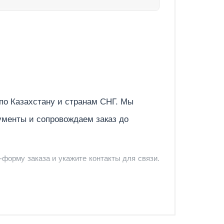
Вт
0 м3/час
Отправить
 по
Казахстану
и странам СНГ. Мы
ументы и сопровождаем заказ до
версальное оборудование
-форму заказа и укажите контакты для связи.
л/сут
и и предложить удобный вариант доставки.
ндарт
-форму запроса обратного звонка.