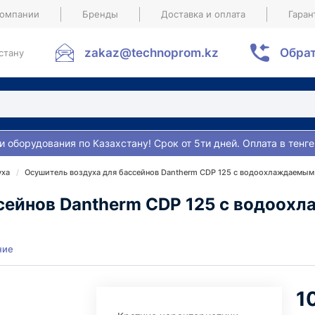
компании
Бренды
Доставка и оплата
Гаран
zakaz@technoprom.kz
Обрат
стану
и оборудования по Казахстану! Срок от 5ти дней. Оплата в тенге
уха
Осушитель воздуха для бассейнов Dantherm CDP 125 с водоохлаждаемым
сейнов Dantherm CDP 125 с водоох
ние
1