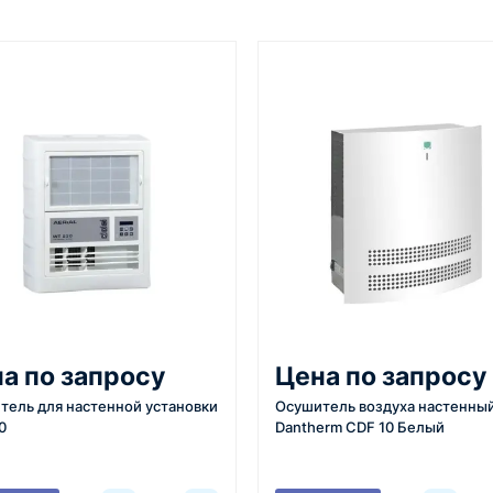
Да
От 7–14 дней
Фото/видео
CDP
средний срок доставки по
проверка товара перед отпра
Да
большинству поставок
клиенту
Нет
Нет
60 д
Бел
3
4
Да
 задачи
Расчёт
Счёт и опл
1.3 
вязывается с
Подбираем
Согласовывае
а по запросу
Цена по запросу
яет
оборудование,
готовим счёт,
тель для настенной установки
Осушитель воздуха настенны
ики товара,
рассчитываем стоимость
спецификаци
0
Dantherm CDF 10 Белый
вки и условия
товара и
принимаем о
ориентировочную
реквизитам.
стоимость доставки.