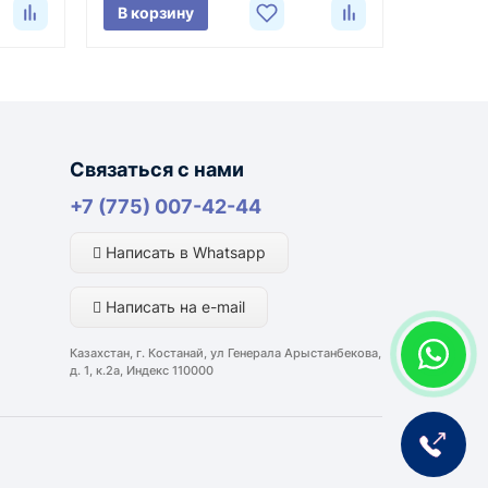
В корзину
лняются из России, Казахстана и Китая — в
Связаться с нами
ли видеоотчёт о состоянии товара на момент
+7 (775) 007-42-44
Написать в Whatsapp
портной компании и условий маршрута.
Написать на e-mail
ким направлениям возможна более быстрая
Казахстан, г. Костанай, ул Генерала Арыстанбекова,
д. 1, к.2а, Индекс 110000