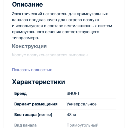
Описание
Электрический нагреватель для прямоугольных
каналов предназначен для нагрева воздуха
и используются в составе вентиляционных систем
прямоугольного сечения соответствующего
типоразмера.
Конструкция
Корпус воздухонагревателя выполнен
из оцинкованной листовой стали, а нагревательный
элемент — из нержавеющей стали.
Показать полностью
Воздухонагреватель оснащен двухступенчатой
защитой от перегрева. Воздухонагреватель
Характеристики
не оснащен встроенным регулятором температуры
воздуха, но может работать с внешним
Бренд
SHUFT
электронным регулятором температуры ТС.
Вариант размещения
Универсальное
Минимальный расход воздуха соответствует
минимальной скорости потока 1,5 м/с. Канальный
Вес товара (нетто)
48 кг
воздухонагреватель обеспечивает максимальную
температуру воздуха на выходе +50 °С.
Вид канала
Прямоугольный