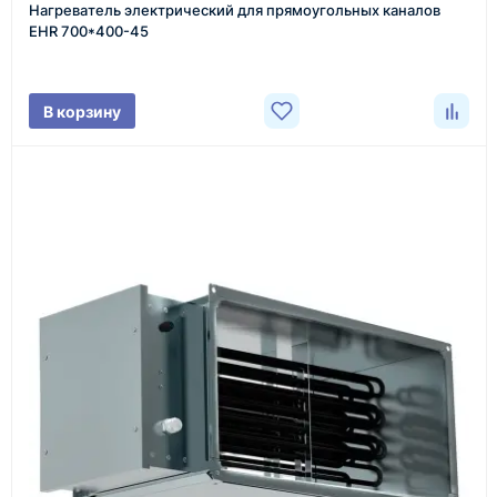
Нагреватель электрический для прямоугольных каналов
Менеджер связывается с вами, уточняет
EHR 700*400-45
характеристики товара, город доставки и условия
поставки.
В корзину
3
Расчёт
Подбираем оборудование, рассчитываем
стоимость товара и ориентировочную стоимость
доставки.
4
Счёт и оплата
Согласовываем условия, готовим счёт, договор
или спецификацию и принимаем оплату по