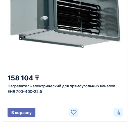
инструменты по номеру телефона в шапке сайта
или через онлайн-форму запроса обратного звонка.
Казахстан и СНГ
доставка оборудования в разные города и
регионы
От 7–14 дней
158 104 ₸
средний срок доставки по большинству поставок
Нагреватель электрический для прямоугольных каналов
EHR 700*400-22.5
Фото/видео
В корзину
проверка товара перед отправкой клиенту