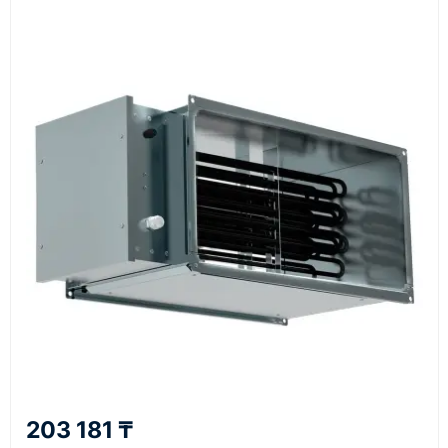
Документы
счёт, договор, накладные и сопроводительные
материалы
Как оформить заказ
1
Заявка
Оставьте заявку на сайте, по телефону или через
форму обратного звонка.
2
203 181 ₸
Уточнение задачи