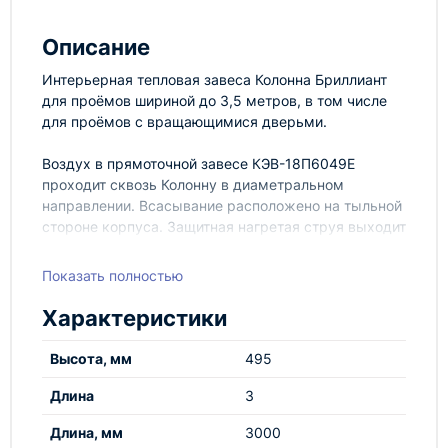
Описание
Интерьерная тепловая завеса Колонна Бриллиант
для проёмов шириной до 3,5 метров, в том числе
для проёмов с вращающимися дверьми.
Воздух в прямоточной завесе КЭВ-18П6049E
проходит сквозь Колонну в диаметральном
направлении. Всасывание расположено на тыльной
стороне корпуса. Защитная нагретая струя выходит
через переднюю сопловую перфорацию.
Показать полностью
Легкосъемные элементы конструкции
обеспечивают возможностью без труда подключить
Характеристики
и обслуживать Колонну. Завеса оснащена
коммутационной платой PCB-AC.
Высота, мм
495
Длина
3
Длина, мм
3000