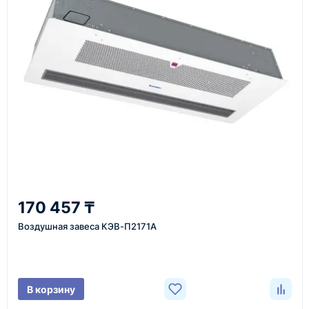
Также вы можете заказать оборудование и
инструменты по номеру телефона в шапке сайта
или через онлайн-форму запроса обратного звонка.
Казахстан и СНГ
доставка оборудования в разные города и
регионы
От 7–14 дней
170 457 ₸
средний срок доставки по большинству поставок
Воздушная завеса КЭВ-П2171A
Фото/видео
В корзину
проверка товара перед отправкой клиенту