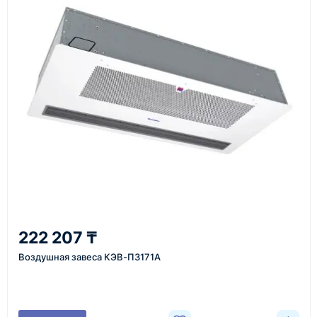
Перед отгрузкой товары проходят визуальную
проверку. По запросу клиента мы можем отправить
фото- или видеоотчёт о состоянии товара на
момент отправки.
Срок поставки зависит от наличия товара у
поставщика, города доставки, габаритов груза,
выбранной транспортной компании и условий
маршрута.
Средний срок доставки по большинству
поставок составляет 7–14 дней. По товарам в
наличии и близким направлениям возможна
222 207 ₸
более быстрая отправка. Точный срок
Воздушная завеса КЭВ-П3171A
менеджер сообщает при расчёте заказа.