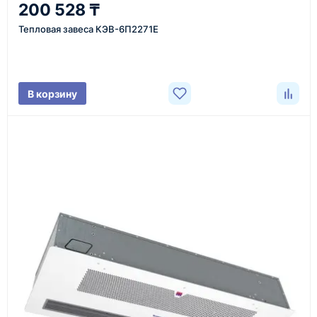
200 528 ₸
Уточнение задачи
Тепловая завеса КЭВ-6П2271E
Менеджер связывается с вами, уточняет
характеристики товара, город доставки и условия
поставки.
В корзину
3
Расчёт
Подбираем оборудование, рассчитываем
стоимость товара и ориентировочную стоимость
доставки.
4
Счёт и оплата