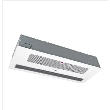
Документы
счёт, договор, накладные и сопроводительные
материалы
Как оформить заказ
1
Заявка
Оставьте заявку на сайте, по телефону или через
форму обратного звонка.
2